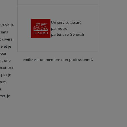
Un service assuré
venir, je
par notre
 sans
partenaire Générali
c divers
e et je
pour
emilie est un membre non professionnel.
ant une
ncontrer
ps : je
nces
s
er, je