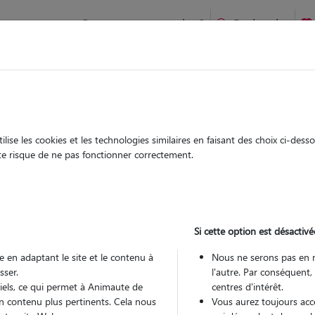
Comment ça marche ?
Recherche
te
/
Pays-de-la-Loire
/
Loire-Atlantique
/
Vallet
ise les cookies et les technologies similaires en faisant des choix ci-des
ilie
ute risque de ne pas fonctionner correctement.
 sitter à LA CHAPELLE HEULIN 44330
 ans
Si cette option est désactivé
 en adaptant le site et le contenu à
Nous ne serons pas en 
sser.
l'autre. Par conséquent,
tiels, ce qui permet à Animaute de
centres d'intérêt.
n contenu plus pertinents. Cela nous
Vous aurez toujours accè