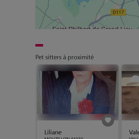
Pet sitters à proximité
Liliane
Val
MOUZILLON 44330
VALL