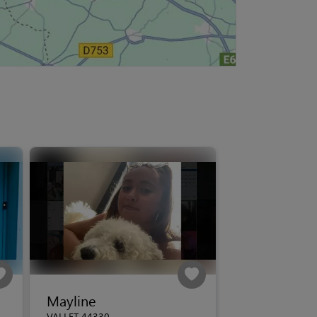
Mayline
VALLET 44330