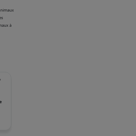
 animaux
es
imaux à
/
e