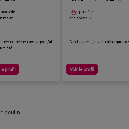
possède
possède
animaux
des animaux
is née en pleine campagne, j'ai
Des balades, jeux et câlins garanti
urs été...
le profil
Voir le profil
le heulin