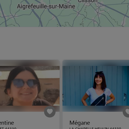
entine
Mégane
ET 44330
LA CHAPELLE HEULIN 44330