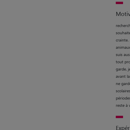
Motiv
recherch
souhaite
crainte.
animaux,
suis aus
tout pro
garde, j
avant la
ne gard
scolaire
périodes
reste à
Expér