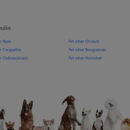
eulin
er Rezé
Pet sitter Orvault
er Carquefou
Pet sitter Bouguenais
er Châteaubriant
Pet sitter Pornichet