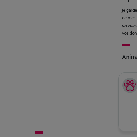
je gard
de mes 
service
vos domi
Anim