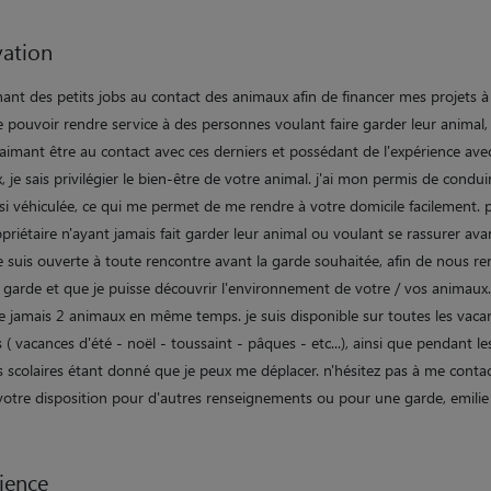
ation
ant des petits jobs au contact des animaux afin de financer mes projets à 
 pouvoir rendre service à des personnes voulant faire garder leur animal,
 aimant être au contact avec ces derniers et possédant de l'expérience ave
 je sais privilégier le bien-être de votre animal. j'ai mon permis de conduir
si véhiculée, ce qui me permet de me rendre à votre domicile facilement. 
priétaire n'ayant jamais fait garder leur animal ou voulant se rassurer av
e suis ouverte à toute rencontre avant la garde souhaitée, afin de nous re
 garde et que je puisse découvrir l'environnement de votre / vos animaux. 
e jamais 2 animaux en même temps. je suis disponible sur toutes les vaca
s ( vacances d'été - noël - toussaint - pâques - etc...), ainsi que pendant le
 scolaires étant donné que je peux me déplacer. n'hésitez pas à me contact
 votre disposition pour d'autres renseignements ou pour une garde, emilie
ience