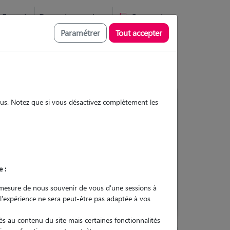
Favoris
Devenir pet sitter
Connexion
Paramétrer
Tout accepter
sous. Notez que si vous désactivez complètement les
Contacter
e :
L'envoi d'une demande est sans
engagement
mesure de nous souvenir de vous d'une sessions à
 l'expérience ne sera peut-être pas adaptée à vos
s au contenu du site mais certaines fonctionnalités