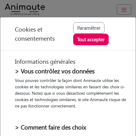
Animaute
/
Hauts-de-France
/
Nord
/
Bergues
Paramétrer
Cookies et
consentements
Lucie - Petsitter à
Tout accepter
BERGUES
Informations générales
> Vous contrôlez vos données
• 24 ans
Vous pouvez contrôler la façon dont Animaute utilise les
cookies et les technologies similaires en faisant des choix ci-
dessous. Notez que si vous désactivez complètement les
cookies et technologies similaires, le site Animaute risque de
ne pas fonctionner correctement.
2 animaux
Maison
> Comment faire des choix