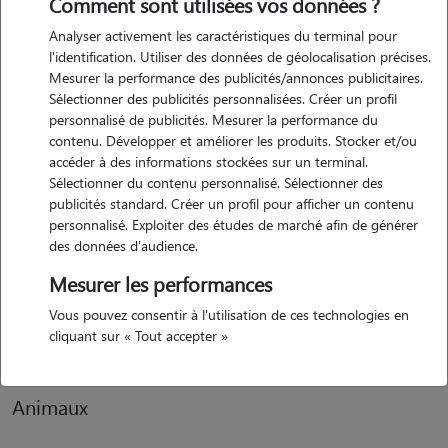
Comment sont utilisées vos données ?
Analyser activement les caractéristiques du terminal pour
Motivation
l'identification. Utiliser des données de géolocalisation précises.
Mesurer la performance des publicités/annonces publicitaires.
actuellement auxiliaire vétérinaire spécialisé en mi-temps, j'aimerai
Sélectionner des publicités personnalisées. Créer un profil
trouver un complément qui me plait tout autant que mon poste
personnalisé de publicités. Mesurer la performance du
principal. grace a mon expérience avec les chiens et chats je saurais
contenu. Développer et améliorer les produits. Stocker et/ou
m'occuper de vos petites boules de poils comme il faut.
accéder à des informations stockées sur un terminal.
Sélectionner du contenu personnalisé. Sélectionner des
publicités standard. Créer un profil pour afficher un contenu
personnalisé. Exploiter des études de marché afin de générer
Expérience
des données d'audience.
depuis 4 ans je travaille dans le secteur animalier, j'ai était soigneuse
Mesurer les performances
en fourrière animale ainsi qu'à la spa, en passant également en
Vous pouvez consentir à l'utilisation de ces technologies en
élevage de reptile, je suis actuellement auxiliaire vétérinaire.
cliquant sur « Tout accepter »
Animaux