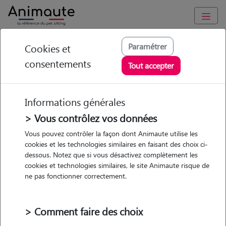
Animaute
/
Hauts-de-France
/
Nord
/
Bergues
Paramétrer
Cookies et
consentements
Thibaut - Petsitter à
Tout accepter
WARHEM
Informations générales
> Vous contrôlez vos données
• 27 ans
Vous pouvez contrôler la façon dont Animaute utilise les
cookies et les technologies similaires en faisant des choix ci-
dessous. Notez que si vous désactivez complètement les
cookies et technologies similaires, le site Animaute risque de
ne pas fonctionner correctement.
1 animal
Appartement
> Comment faire des choix