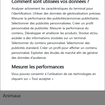
Comment sont utilisées vos données ?
Analyser activement les caractéristiques du terminal pour
Motivation
l'identification. Utiliser des données de géolocalisation précises.
Mesurer la performance des publicités/annonces publicitaires.
Je souhaite garder des chiens, des chats ou autres car mes relations
Sélectionner des publicités personnalisées. Créer un profil
avec les animaux sont très sincères et remplies d’amour. Je ferais tous
personnalisé de publicités. Mesurer la performance du
mon possible pour rendre heureux votre animal (bien évidemment,
contenu. Développer et améliorer les produits. Stocker et/ou
promenade si chien)
accéder à des informations stockées sur un terminal.
Sélectionner du contenu personnalisé. Sélectionner des
publicités standard. Créer un profil pour afficher un contenu
personnalisé. Exploiter des études de marché afin de générer
Expérience
des données d'audience.
J’avais 2 chats, malheureusement aujourd’hui, je n’en ai plus qu’un.
Mesurer les performances
Ensuite depuis tout petit, je me suis toujours occupé du chien de mes
Vous pouvez consentir à l'utilisation de ces technologies en
grands parents. Vous pouvez avoir confiance les yeux fermées.
cliquant sur « Tout accepter »
Animaux