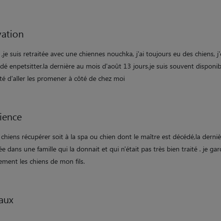
ation
,je suis retraitée avec une chiennes nouchka, j'ai toujours eu des chiens, j'
dé enpetsitter.la dernière au mois d'août 13 jours.je suis souvent disponible
ité d'aller les promener à côté de chez moi
ience
4 chiens récupérer soit à la spa ou chien dont le maître est décédé,la dernièr
e dans une famille qui la donnait et qui n'était pas très bien traité . je ga
ement les chiens de mon fils.
aux