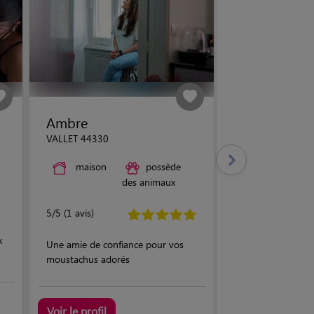
Ambre
VALLET 44330
maison
possède
des animaux
5/5 (1 avis)
x
Une amie de confiance pour vos
moustachus adorés
Voir le profil