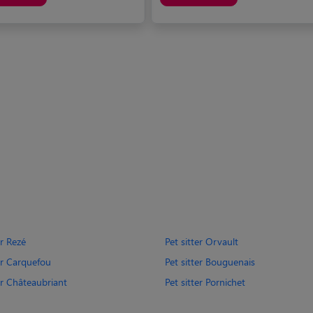
er Rezé
Pet sitter Orvault
er Carquefou
Pet sitter Bouguenais
er Châteaubriant
Pet sitter Pornichet