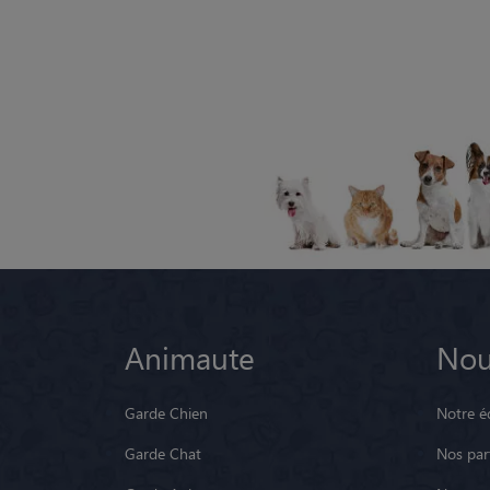
Animaute
Nou
Garde Chien
Notre é
Garde Chat
Nos par