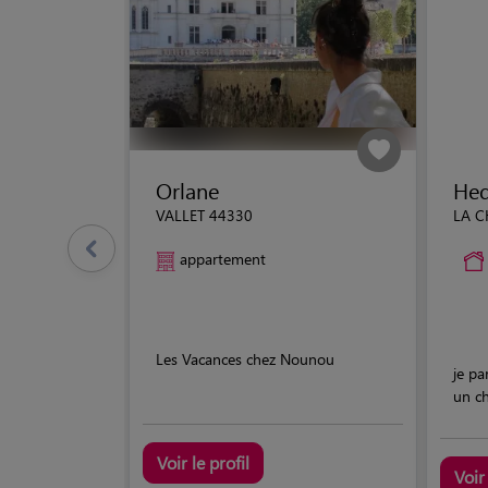
Orlane
He
VALLET 44330
LA C
appartement
Les Vacances chez Nounou
je pa
un c
Voir le profil
Voir 