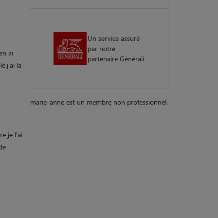
Un service assuré
par notre
en ai
partenaire Générali
.j'ai la
marie-anne est un membre non professionnel.
e je l'ai
rde