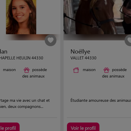
dan
Noéllye
HAPELLE HEULIN 44330
VALLET 44330
maison
possède
maison
possède
des animaux
des animaux
rtage ma vie avec un chat et
Étudiante amoureuse des animau
hien, deux compagnons...
le profil
Voir le profil