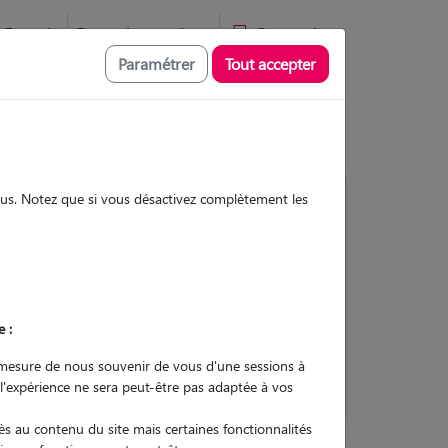
Favoris
Devenir pet sitter
Connexion
Paramétrer
Tout accepter
sous. Notez que si vous désactivez complètement les
Contacter
e :
L'envoi d'une demande est sans
engagement
mesure de nous souvenir de vous d'une sessions à
 l'expérience ne sera peut-être pas adaptée à vos
s au contenu du site mais certaines fonctionnalités