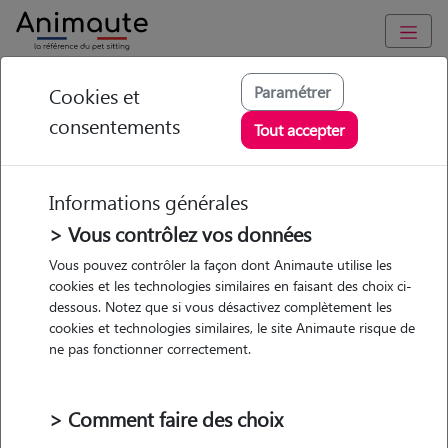
Animaute
/
Occitanie
/
Haute-Garonne
/
Toulouse
Paramétrer
Cookies et
consentements
Marion - Petsitter à
Tout accepter
TOULOUSE
Informations générales
> Vous contrôlez vos données
• 31 ans
Vous pouvez contrôler la façon dont Animaute utilise les
cookies et les technologies similaires en faisant des choix ci-
dessous. Notez que si vous désactivez complètement les
cookies et technologies similaires, le site Animaute risque de
ne pas fonctionner correctement.
1 animal
Appartement
> Comment faire des choix