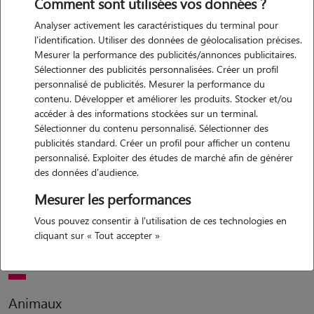
Comment sont utilisées vos données ?
Analyser activement les caractéristiques du terminal pour
Motivation
l'identification. Utiliser des données de géolocalisation précises.
Mesurer la performance des publicités/annonces publicitaires.
depuis petite, je vis entourée d'animaux et adore m'en occuper. je
Sélectionner des publicités personnalisées. Créer un profil
suis l'heureuse propriétaire d'une chatte de 7 ans qui s'appelle snow
personnalisé de publicités. Mesurer la performance du
:) je me ferais un plaisir de garder vos animaux chez vous et de vous
contenu. Développer et améliorer les produits. Stocker et/ou
envoyer des petites photos!
accéder à des informations stockées sur un terminal.
Sélectionner du contenu personnalisé. Sélectionner des
publicités standard. Créer un profil pour afficher un contenu
personnalisé. Exploiter des études de marché afin de générer
Expérience
des données d'audience.
je garde des animaux depuis mon plus jeune âge (chats et chiens). j'ai
Mesurer les performances
été longtemps dogsitter durant mes études et je gardais
Vous pouvez consentir à l'utilisation de ces technologies en
régulièrement des chats aux domiciles des propriétaires. c'est
cliquant sur « Tout accepter »
pourquoi je vous propose mon aide :)
Animaux