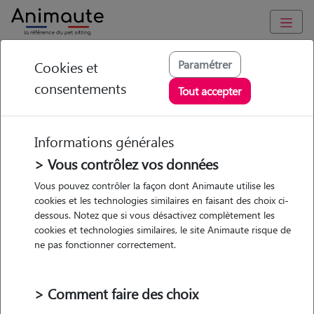
Animaute
/
Occitanie
/
Pyrénées-Orientales
/
Perpignan
Paramétrer
Cookies et
consentements
Marion - Petsitter à
Tout accepter
PERPIGNAN
Informations générales
> Vous contrôlez vos données
• 27 ans
Vous pouvez contrôler la façon dont Animaute utilise les
cookies et les technologies similaires en faisant des choix ci-
dessous. Notez que si vous désactivez complètement les
cookies et technologies similaires, le site Animaute risque de
ne pas fonctionner correctement.
2 animaux
Maison
> Comment faire des choix