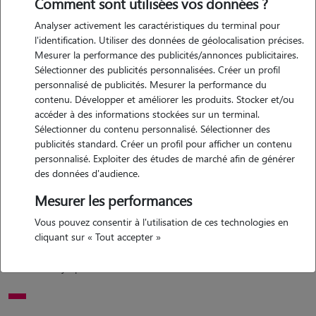
Comment sont utilisées vos données ?
Analyser activement les caractéristiques du terminal pour
Motivation
l'identification. Utiliser des données de géolocalisation précises.
Mesurer la performance des publicités/annonces publicitaires.
je suis vétérinaire j'aime les animaux et je sais que defois il peut être
Sélectionner des publicités personnalisées. Créer un profil
difficile de laisser son animal ou alors de trouver quelqu'un pour le
personnalisé de publicités. Mesurer la performance du
garder ... c'est pour ça que je veux proposer mon aide aux personnes
contenu. Développer et améliorer les produits. Stocker et/ou
qui pourrait en avoir besoin
accéder à des informations stockées sur un terminal.
Sélectionner du contenu personnalisé. Sélectionner des
publicités standard. Créer un profil pour afficher un contenu
personnalisé. Exploiter des études de marché afin de générer
Expérience
des données d'audience.
j'ai déjà gardé des chiens , des chats ... un élevage de main coon .. je
Mesurer les performances
les promène je peux m'en occuper à 100% quand je suis libre j'ai moi
Vous pouvez consentir à l'utilisation de ces technologies en
meme un chien qui s'appelle milo, golden retriever très gentil mais
cliquant sur « Tout accepter »
aussi un chat qui s'appelle grisou , chat européen tigre gris et lui
aussi très sympa