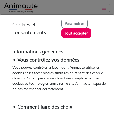
Animaute
/
Auvergne-Rhône-Alpes
/
Isère
/
Villefontaine
Paramétrer
Cookies et
consentements
Perrine - Petsitter à
Tout accepter
VILLEFONTAINE
Informations générales
> Vous contrôlez vos données
• 22 ans
Vous pouvez contrôler la façon dont Animaute utilise les
cookies et les technologies similaires en faisant des choix ci-
dessous. Notez que si vous désactivez complètement les
cookies et technologies similaires, le site Animaute risque de
ne pas fonctionner correctement.
Pas d'animaux
Appartement
> Comment faire des choix