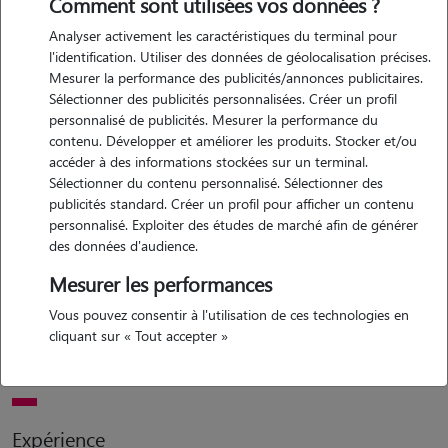
Comment sont utilisées vos données ?
Analyser activement les caractéristiques du terminal pour
Motivation
l'identification. Utiliser des données de géolocalisation précises.
Mesurer la performance des publicités/annonces publicitaires.
je me lance dans la garde d'animaux avec beaucoup d'enthousiasme.
Sélectionner des publicités personnalisées. Créer un profil
même si je débute comme pet-sitter, j'ai toujours adoré être en
personnalisé de publicités. Mesurer la performance du
contact avec les animaux. leur présence m'apaise énormément et a
contenu. Développer et améliorer les produits. Stocker et/ou
un effet très positif sur ma santé mentale. proposer des promenades
accéder à des informations stockées sur un terminal.
Sélectionner du contenu personnalisé. Sélectionner des
ou des visites à domicile est aussi une belle occasion pour moi de
publicités standard. Créer un profil pour afficher un contenu
bouger, de passer du temps avec eux, et d'apporter un petit coup de
personnalisé. Exploiter des études de marché afin de générer
pouce aux propriétaires qui en ont besoin. je suis sérieuse, douce,
des données d'audience.
attentive, et j'ai hâte de pouvoir créer de beaux moments de
Mesurer les performances
complicité avec vos compagnons à quatre pattes ! je suis ravie de
pouvoir proposer mes services en soirée et pendant les week-ends.
Vous pouvez consentir à l'utilisation de ces technologies en
cliquant sur « Tout accepter »
j'ai aussi des disponibilités en semaine : le lundi matin, le mercredi
après-midi et le vendredi après-midi.
Expérience