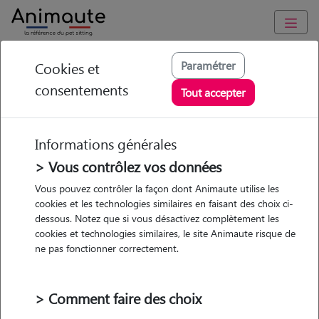
Animaute
/
Auvergne-Rhône-Alpes
/
Isère
/
Villefontaine
Paramétrer
Cookies et
consentements
Philippe - Petsitter à
Tout accepter
ROCHE
Informations générales
> Vous contrôlez vos données
• 31 ans
Vous pouvez contrôler la façon dont Animaute utilise les
cookies et les technologies similaires en faisant des choix ci-
Garde
dessous. Notez que si vous désactivez complètement les
chez le Pet Sitter
cookies et technologies similaires, le site Animaute risque de
ne pas fonctionner correctement.
> Comment faire des choix
1 animal
Maison