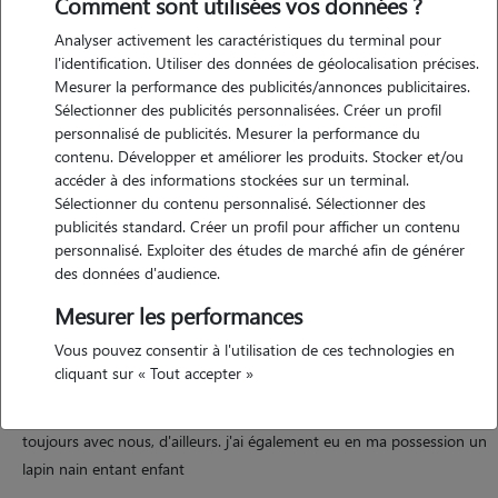
Comment sont utilisées vos données ?
Analyser activement les caractéristiques du terminal pour
l'identification. Utiliser des données de géolocalisation précises.
Mesurer la performance des publicités/annonces publicitaires.
Sélectionner des publicités personnalisées. Créer un profil
Motivation
personnalisé de publicités. Mesurer la performance du
contenu. Développer et améliorer les produits. Stocker et/ou
j'adore passer du temps avec les animaux, jouer avec eux ou bien les
accéder à des informations stockées sur un terminal.
promener ou tout simplement l les câliner. je ne serai pas expliqué
Sélectionner du contenu personnalisé. Sélectionner des
pourquoi, mais les animaux m'adore aussi et se sentent en sécurité
publicités standard. Créer un profil pour afficher un contenu
personnalisé. Exploiter des études de marché afin de générer
rapidement.
des données d'audience.
Mesurer les performances
Expérience
Vous pouvez consentir à l'utilisation de ces technologies en
cliquant sur « Tout accepter »
j'ai eu plusieurs chien et chat depuis petit.. en passant, notamment
du labrador au bichon maltais par exemple. le bichon maltais vit
toujours avec nous, d'ailleurs. j'ai également eu en ma possession un
lapin nain entant enfant