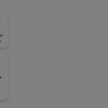
/
ui
i
e