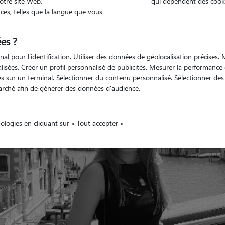
otre site Web.
qui dépendent des cooki
es, telles que la langue que vous
es ?
Véhiculé
nimaux
Maison
nal pour l'identification. Utiliser des données de géolocalisation précises
nalisées. Créer un profil personnalisé de publicités. Mesurer la performanc
 sur un terminal. Sélectionner du contenu personnalisé. Sélectionner des p
arché afin de générer des données d'audience.
nologies en cliquant sur « Tout accepter »