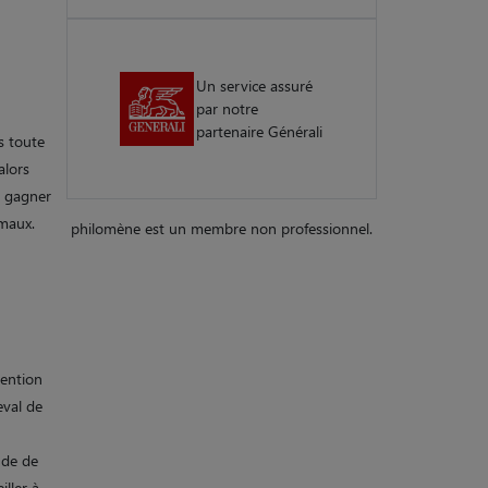
Un service assuré
par notre
partenaire Générali
s toute
alors
e gagner
imaux.
philomène est un membre non professionnel.
tention
eval de
ude de
iller à