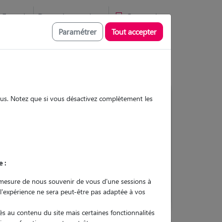
Favoris
Devenir pet sitter
Connexion
Paramétrer
Tout accepter
sous. Notez que si vous désactivez complètement les
Contacter
e :
L'envoi d'une demande est sans
engagement
mesure de nous souvenir de vous d'une sessions à
 l'expérience ne sera peut-être pas adaptée à vos
s au contenu du site mais certaines fonctionnalités