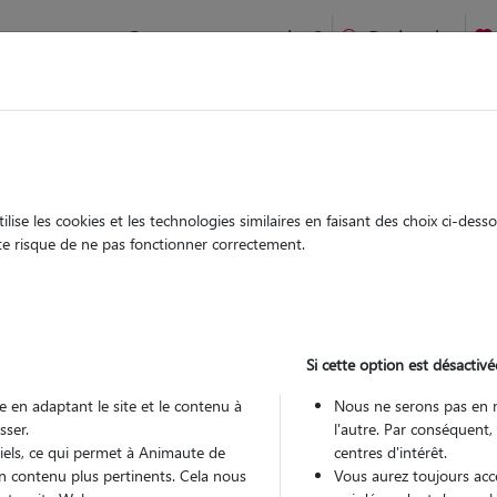
Comment ça marche ?
Recherche
te
/
Pays-de-la-Loire
/
Maine-et-Loire
/
Angers
ise les cookies et les technologies similaires en faisant des choix ci-des
ilomène
ute risque de ne pas fonctionner correctement.
 sitter à ANGERS 49000
 ans
Si cette option est désactivé
arde
 le Pet Sitter
 en adaptant le site et le contenu à
Nous ne serons pas en 
sser.
l'autre. Par conséquent,
tiels, ce qui permet à Animaute de
centres d'intérêt.
n contenu plus pertinents. Cela nous
Vous aurez toujours accè