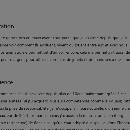
ation
ite garder des animaux avant tout parce que je les aime depuis que je sui
j'aime voir comment ils évoluent, vivent ou jouent entre eux et avec nous. 
vos animaux me permettrait d'en voir encore. cela me permettrait aussi d
 peur d'argent pour offrir encore plus de jouets et de friandises à mes an
ience
mmencer, je suis cavalière depuis plus de 10ans maintenant. grâce à ces
ses années j'ai pu acquérir plusieurs compétences comme la rigueur, l'at
si la prise de responsabilité. je m'occupe, à l'heure actuelle, d'un jeune ch
auteur de 3 à 4 fois par semaine. j'ai aussi à la maison, un chien (berger
en x terreneuve) de 6ans ainsi qu'un chat adopté à la spa. j'ai donc l'habit
r des animaux, de les nourrir, de les promener, de jouer avec eux et de ve