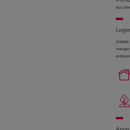
leur bie
Loge
j'habite
manger o
entière
Anim