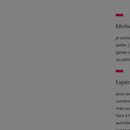
Motiv
je souha
petite. 
garder 
un petit
Expér
pour co
nombreu
mais aus
4ans à h
australi
m'occupe