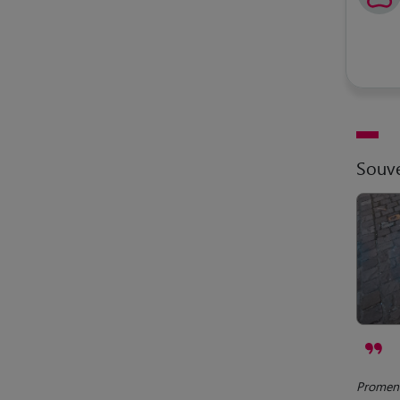
Souve
Promena