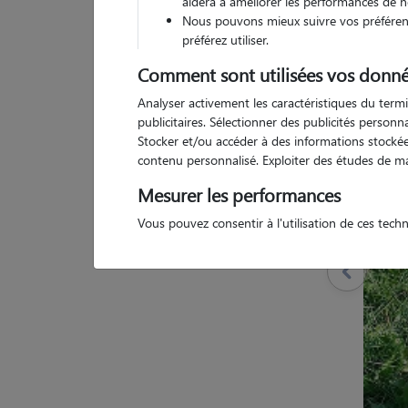
aidera à améliorer les performances de n
Nous pouvons mieux suivre vos préférenc
préférez utiliser.
Comment sont utilisées vos donné
4 a
Analyser activement les caractéristiques du termi
publicitaires. Sélectionner des publicités person
Stocker et/ou accéder à des informations stockées
contenu personnalisé. Exploiter des études de m
Mesurer les performances
Vous pouvez consentir à l'utilisation de ces tech