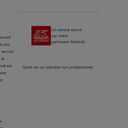
Un service assuré
par notre
ssurant
partenaire Générali
e suis
 service
 et
mal est
Sarah est un membre non professionnel.
eine
st
s,
une