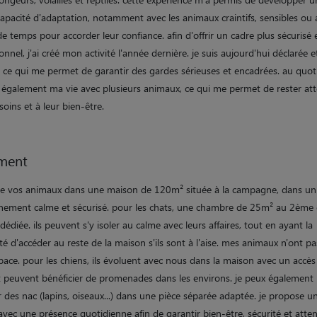
apacité d'adaptation, notamment avec les animaux craintifs, sensibles ou 
e temps pour accorder leur confiance. afin d'offrir un cadre plus sécurisé 
onnel, j'ai créé mon activité l'année dernière. je suis aujourd'hui déclarée e
 ce qui me permet de garantir des gardes sérieuses et encadrées. au quoti
 également ma vie avec plusieurs animaux, ce qui me permet de rester att
soins et à leur bien-être.
ment
ille vos animaux dans une maison de 120m² située à la campagne, dans un
nement calme et sécurisé. pour les chats, une chambre de 25m² au 2ème
 dédiée. ils peuvent s'y isoler au calme avec leurs affaires, tout en ayant la
ité d'accéder au reste de la maison s'ils sont à l'aise. mes animaux n'ont p
pace. pour les chiens, ils évoluent avec nous dans la maison avec un accès
et peuvent bénéficier de promenades dans les environs. je peux également
ir des nac (lapins, oiseaux...) dans une pièce séparée adaptée. je propose un
 avec une présence quotidienne afin de garantir bien-être, sécurité et atte