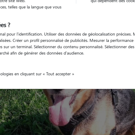
otre site Web.
qui dépendent des cooki
es, telles que la langue que vous
es ?
Véhiculé
nimaux
Maison
nal pour l'identification. Utiliser des données de géolocalisation précises
nalisées. Créer un profil personnalisé de publicités. Mesurer la performanc
 sur un terminal. Sélectionner du contenu personnalisé. Sélectionner des p
arché afin de générer des données d'audience.
nologies en cliquant sur « Tout accepter »