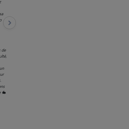
z
sa
o
s de
lté,
 un
sur
.
ons
e 🐇