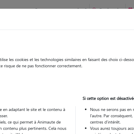
Comment ça marche ?
Recherche
te
/
Hauts-de-France
/
Nord
/
Marquillies
ise les cookies et les technologies similaires en faisant des choix ci-des
rah
ute risque de ne pas fonctionner correctement.
sitter à Marquillies 59274
 ans
Si cette option est désactivé
arde
 le Pet Sitter
 en adaptant le site et le contenu à
Nous ne serons pas en 
sser.
l'autre. Par conséquent,
tiels, ce qui permet à Animaute de
centres d'intérêt.
n contenu plus pertinents. Cela nous
Vous aurez toujours accè