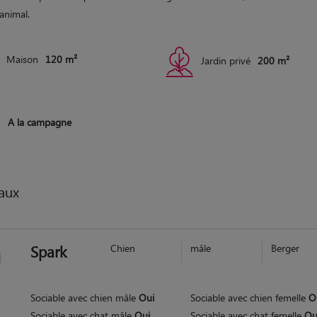
animal.
Maison
120 m²
Jardin privé
200 m²
A la campagne
aux
Spark
Chien
mâle
Berger
Sociable avec chien mâle
Oui
Sociable avec chien femelle
O
Sociable avec chat mâle
Oui
Sociable avec chat femelle
Ou