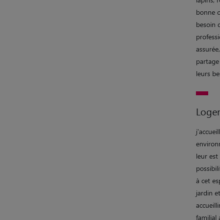
bonne c
besoin d
professi
assurée,
partage
leurs be
Loge
j'accue
environ
leur est
possibil
à cet es
jardin 
accueill
familial