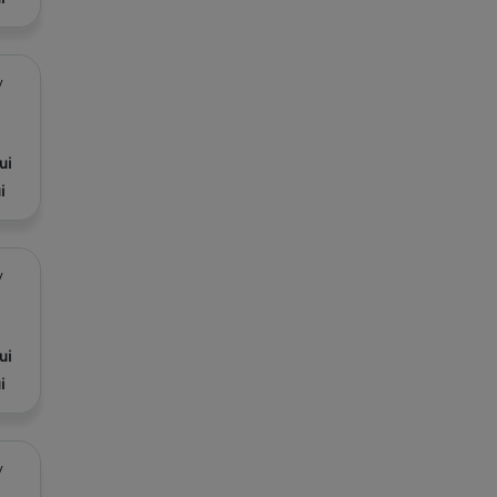
/
ui
i
/
ui
i
/