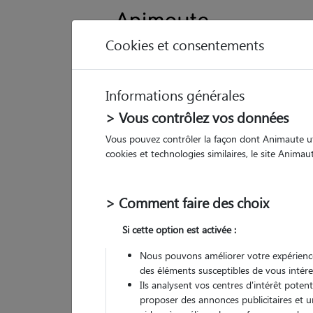
Cookies et consentements
Informations générales
Animau
> Vous contrôlez vos données
Vous pouvez contrôler la façon dont Animaute util
Sa
cookies et technologies similaires, le site Anima
Pet 
> Comment faire des choix
• 27
Si cette option est activée :
G
chez
Nous pouvons améliorer votre expérience
des éléments susceptibles de vous intére
(
1 avis
)
Ils analysent vos centres d'intérêt poten
5
/5
proposer des annonces publicitaires et u