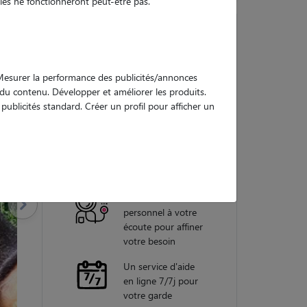
es ne fonctionneront peut-être pas.
Nos
. Mesurer la performance des publicités/annonces
garanties
e du contenu. Développer et améliorer les produits.
ublicités standard. Créer un profil pour afficher un
Une assistance
vétérinaire pour
chaque garde
Un conseiller
personnel à votre
écoute pour affiner
votre besoin
Un service d'aide
en ligne 7/7j pour
votre garde