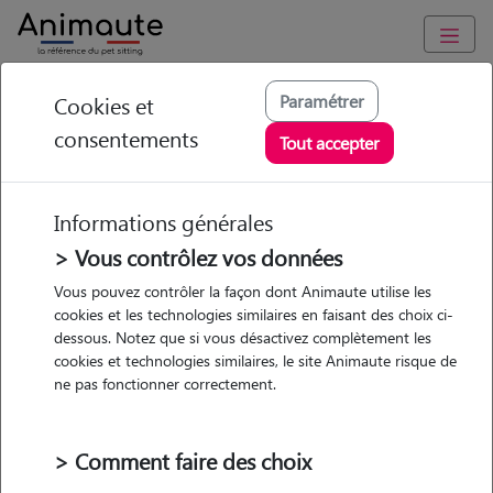
Animaute
/
Grand-Est
/
Moselle
/
Metz
Paramétrer
Cookies et
consentements
Sarah - Petsitter à
Tout accepter
METZ
Informations générales
> Vous contrôlez vos données
• 30 ans
Vous pouvez contrôler la façon dont Animaute utilise les
cookies et les technologies similaires en faisant des choix ci-
dessous. Notez que si vous désactivez complètement les
cookies et technologies similaires, le site Animaute risque de
ne pas fonctionner correctement.
Pas d'animaux
Appartement
> Comment faire des choix