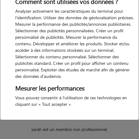
Comment sont utilisées vos données ?
Analyser activement les caractéristiques du terminal pour
Motivation
l'identification. Utiliser des données de géolocalisation précises.
Mesurer la performance des publicités/annonces publicitaires.
je souhaiterai combiner ma passion que sont les animaux et mon
Sélectionner des publicités personnalisées. Créer un profil
besoin de sortir plus. mes meme si je prefere les chiens, je peux aussi
personnalisé de publicités. Mesurer la performance du
tenir compagnie à votre chat, votre lapin ou tout autre animal :)
contenu. Développer et améliorer les produits. Stocker et/ou
accéder à des informations stockées sur un terminal.
Sélectionner du contenu personnalisé. Sélectionner des
publicités standard. Créer un profil pour afficher un contenu
Expérience
personnalisé. Exploiter des études de marché afin de générer
des données d'audience.
j'ai eu deux hamsters durant mes années primères, un lapin qui nous
avons adopter vers ses 2 ans et que j'ai gardé jusqu'à mon entrée à
Mesurer les performances
l'université. j'ai également gardé ponctuellement des chiens (famille et
Vous pouvez consentir à l'utilisation de ces technologies en
voisin) de quelques heures à quelques jours
cliquant sur « Tout accepter »
sarah est un membre non professionnel.