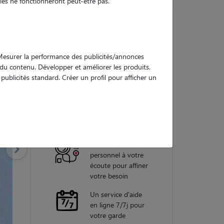
es ne fonctionneront peut-être pas.
Nos
. Mesurer la performance des publicités/annonces
garanties
e du contenu. Développer et améliorer les produits.
ublicités standard. Créer un profil pour afficher un
Une assistance
vétérinaire pour
chaque garde
Un conseiller
personnel à votre
écoute pour affiner
votre besoin
Un service d'aide
en ligne 7/7j pour
votre garde