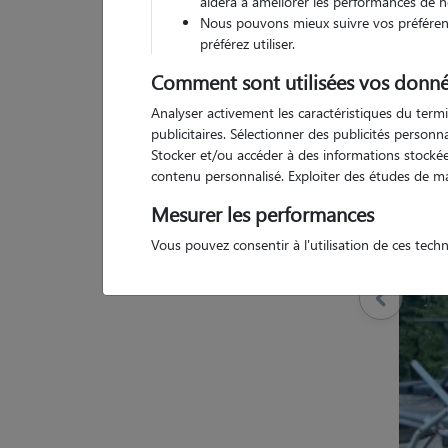
aidera à améliorer les performances de n
Nous pouvons mieux suivre vos préférenc
préférez utiliser.
Comment sont utilisées vos donné
Pas d
Analyser activement les caractéristiques du termi
publicitaires. Sélectionner des publicités person
Stocker et/ou accéder à des informations stockées
contenu personnalisé. Exploiter des études de m
Mesurer les performances
Vous pouvez consentir à l'utilisation de ces tech