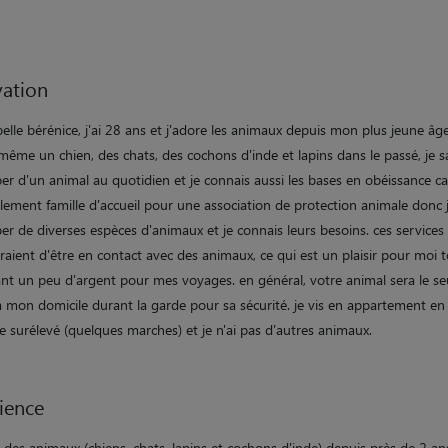
ation
elle bérénice, j'ai 28 ans et j'adore les animaux depuis mon plus jeune âg
ême un chien, des chats, des cochons d'inde et lapins dans le passé, je s
r d'un animal au quotidien et je connais aussi les bases en obéissance ca
lement famille d'accueil pour une association de protection animale donc j
er de diverses espèces d'animaux et je connais leurs besoins. ces service
aient d'être en contact avec des animaux, ce qui est un plaisir pour moi 
ant un peu d'argent pour mes voyages. en général, votre animal sera le se
à mon domicile durant la garde pour sa sécurité. je vis en appartement en
 surélevé (quelques marches) et je n'ai pas d'autres animaux.
ience
 des animaux (chiens, chats, lapins et cochons d'inde) depuis près de 2 ans.