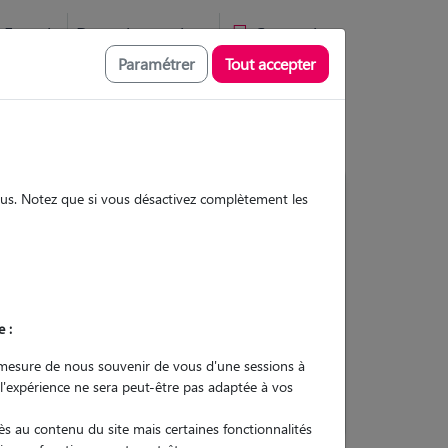
Favoris
Devenir pet sitter
Connexion
Paramétrer
Tout accepter
sous. Notez que si vous désactivez complètement les
3
Gardes réalisées
Contacter
e :
L'envoi d'une demande est sans
mesure de nous souvenir de vous d'une sessions à
engagement
 l'expérience ne sera peut-être pas adaptée à vos
s au contenu du site mais certaines fonctionnalités