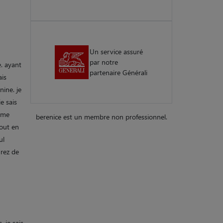
Un service assuré
par notre
e. ayant
partenaire Générali
ais
nine. je
e sais
s me
berenice est un membre non professionnel.
tout en
ul
 rez de
 je sais