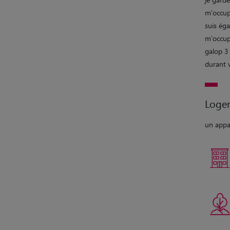
m'occupe
suis éga
m'occup
galop 3
durant 
Loge
un appa