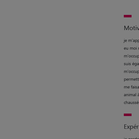
Motiv
je m'app
eu moi m
m'occupe
suis éga
m'occup
permettr
me fais
animal 
chaussée
Expér
je garde