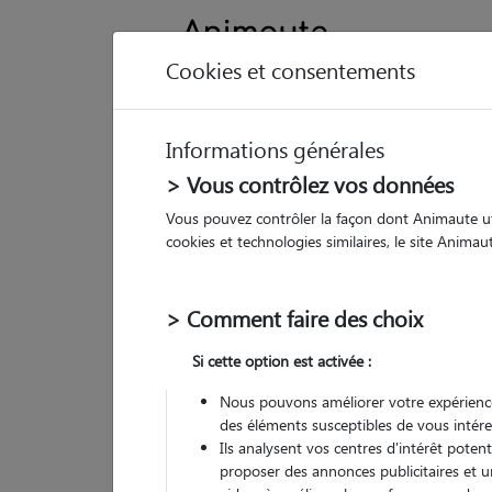
Cookies et consentements
Informations générales
Animau
> Vous contrôlez vos données
Vous pouvez contrôler la façon dont Animaute util
Be
cookies et technologies similaires, le site Anima
Pet
> Comment faire des choix
• 30
Si cette option est activée :
G
chez
Nous pouvons améliorer votre expérience
des éléments susceptibles de vous intére
(
2 avis
)
Ils analysent vos centres d'intérêt poten
5
/5
proposer des annonces publicitaires et u