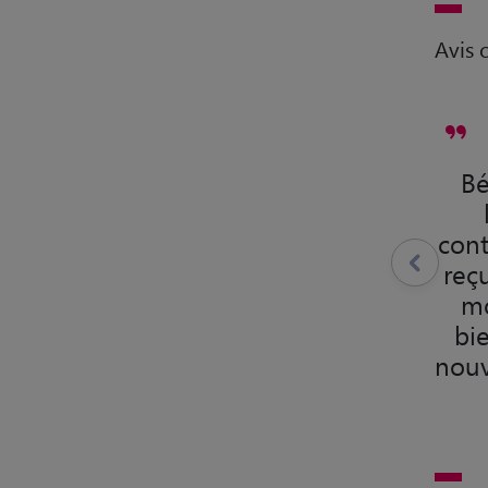
Avis c
Bé
cont
reç
mo
bi
nouv