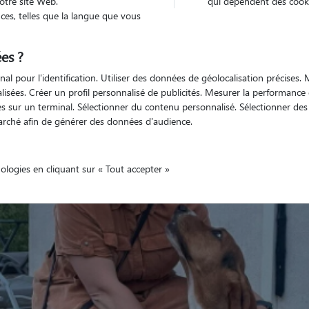
otre site Web.
qui dépendent des cooki
es, telles que la langue que vous
es ?
Non véhiculé
'animaux
Appartement
nal pour l'identification. Utiliser des données de géolocalisation précises
nalisées. Créer un profil personnalisé de publicités. Mesurer la performanc
 sur un terminal. Sélectionner du contenu personnalisé. Sélectionner des p
arché afin de générer des données d'audience.
nologies en cliquant sur « Tout accepter »