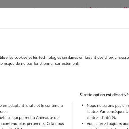
Comment ça marche ?
Recherche
te
/
Grand-Est
/
Moselle
/
Metz
ise les cookies et les technologies similaires en faisant des choix ci-des
renice
ute risque de ne pas fonctionner correctement.
 sitter à METZ 57000
 ans
Si cette option est désactivé
arde
 le Pet Sitter
 en adaptant le site et le contenu à
Nous ne serons pas en 
sser.
l'autre. Par conséquent,
tiels, ce qui permet à Animaute de
centres d'intérêt.
n contenu plus pertinents. Cela nous
Vous aurez toujours accè