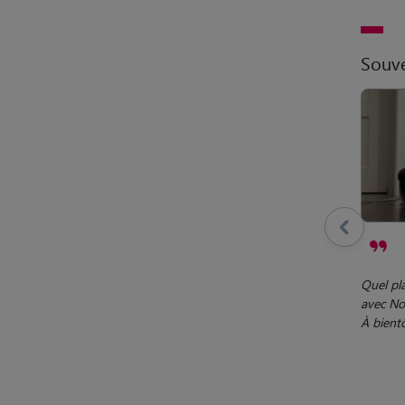
Souve
Quel pla
avec Nox
À bientô