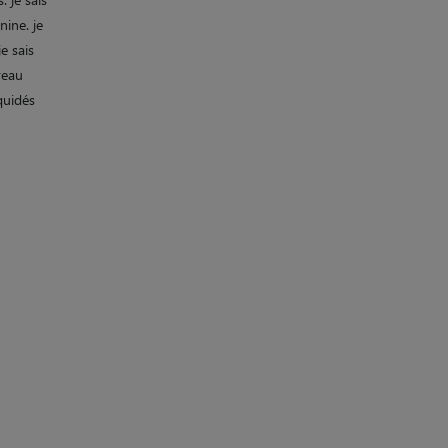
nine. je
e sais
veau
quidés