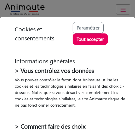
Trouvez votre gardien idéal !
Paramétrer
Cookies et
consentements
Tout accepter
Informations générales
Garde
Garde
Promenades
Promenades
chez le Pet Sitter
chez le Pet Sitter
Visites
Visites
> Vous contrôlez vos données
Vous pouvez contrôler la façon dont Animaute utilise les
Ville
cookies et les technologies similaires en faisant des choix ci-
dessous. Notez que si vous désactivez complètement les
cookies et technologies similaires, le site Animaute risque de
ne pas fonctionner correctement.
Pour quel animal ?
> Comment faire des choix