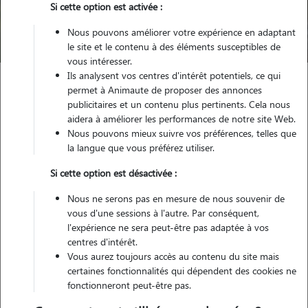
Trouver mon Pet Sitter
Si cette option est activée :
Nous pouvons améliorer votre expérience en adaptant
Compte pet sitter qui n'existe plus
le site et le contenu à des éléments susceptibles de
vous intéresser.
Ils analysent vos centres d'intérêt potentiels, ce qui
permet à Animaute de proposer des annonces
publicitaires et un contenu plus pertinents. Cela nous
aidera à améliorer les performances de notre site Web.
Nous pouvons mieux suivre vos préférences, telles que
Petsitter inactif
la langue que vous préférez utiliser.
Si cette option est désactivée :
Ce pet sitter n'existe pas/plus sur notre site. Merci de
Nous ne serons pas en mesure de nous souvenir de
renouveler votre recherche.
vous d'une sessions à l'autre. Par conséquent,
l'expérience ne sera peut-être pas adaptée à vos
centres d'intérêt.
Vous aurez toujours accès au contenu du site mais
certaines fonctionnalités qui dépendent des cookies ne
fonctionneront peut-être pas.