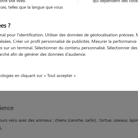
otre site Web.
qui dépendent des cooki
es, telles que la langue que vous
es ?
Non véhiculé
animal
Maison
nal pour l'identification. Utiliser des données de géolocalisation précises
nalisées. Créer un profil personnalisé de publicités. Mesurer la performanc
 sur un terminal. Sélectionner du contenu personnalisé. Sélectionner des p
arché afin de générer des données d'audience.
ation
 une personne qui adore les animaux et qui a du temps à leur consacrer p
nologies en cliquant sur « Tout accepter »
-ends ou vos vacances. Je serai ravie de les garder / les dorloter... J'habi
son avec un grand terrain clos et en campagne, idéal pour des balades.
ience
jours vécu avec des animaux : chiens (caniche, carlin) , tortue, oiseaux, lapin
s.