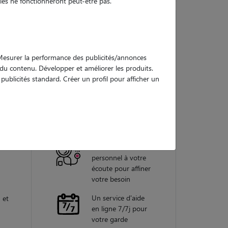
es ne fonctionneront peut-être pas.
Nos
. Mesurer la performance des publicités/annonces
garanties
e du contenu. Développer et améliorer les produits.
ublicités standard. Créer un profil pour afficher un
Une assistance
endant
vétérinaire pour
te dans
chaque garde
Un conseiller
personnel à votre
écoute pour affiner
votre besoin
Un service d'aide
 et
en ligne 7/7j pour
votre garde