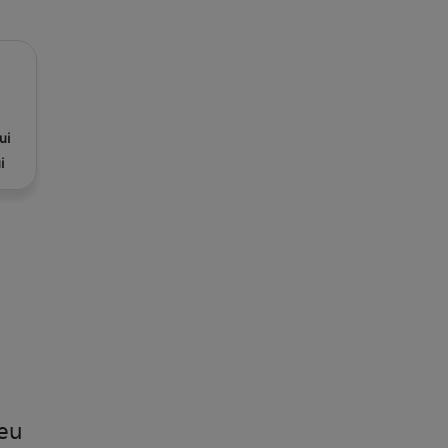
ui
i
 eu