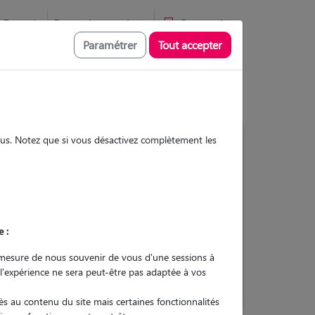
Favoris
Devenir pet sitter
Connexion
Paramétrer
Tout accepter
sous. Notez que si vous désactivez complètement les
1
Garde réalisée
Contacter
e :
L'envoi d'une demande est sans
mesure de nous souvenir de vous d'une sessions à
engagement
 l'expérience ne sera peut-être pas adaptée à vos
s au contenu du site mais certaines fonctionnalités