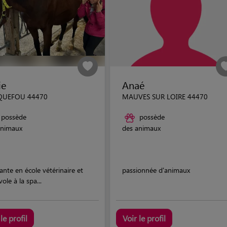
ie
Anaé
QUEFOU 44470
MAUVES SUR LOIRE 44470
possède
possède
animaux
des animaux
ante en école vétérinaire et
passionnée d'animaux
ole à la spa...
le profil
Voir le profil