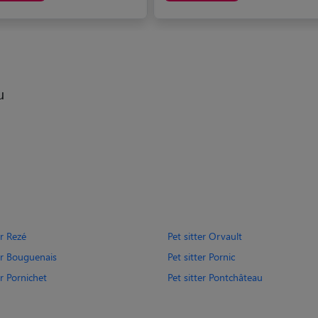
u
er Rezé
Pet sitter Orvault
ter Bouguenais
Pet sitter Pornic
er Pornichet
Pet sitter Pontchâteau