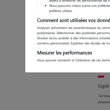
aidera à améliorer les performances de n
Nous pouvons mieux suivre vos préférenc
préférez utiliser.
Comment sont utilisées vos donné
1 
Analyser activement les caractéristiques du termi
publicitaires. Sélectionner des publicités person
Stocker et/ou accéder à des informations stockées
contenu personnalisé. Exploiter des études de m
Motiv
Mesurer les performances
Je suis
Vous pouvez consentir à l'utilisation de ces tech
vos week
une mai
Expér
J'ai tou
poisson