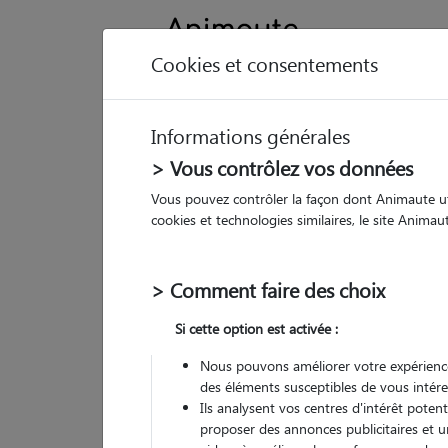
Cookies et consentements
Informations générales
Animau
> Vous contrôlez vos données
Vous pouvez contrôler la façon dont Animaute util
So
cookies et technologies similaires, le site Anima
Pet
> Comment faire des choix
• 47
Si cette option est activée :
G
chez
Nous pouvons améliorer votre expérience
des éléments susceptibles de vous intére
(
1 avis
)
Ils analysent vos centres d'intérêt poten
5
/5
proposer des annonces publicitaires et u