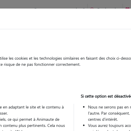
Comment ça marche ?
Recherche
te
/
Pays-de-la-Loire
/
Loire-Atlantique
/
Carquefou
ise les cookies et les technologies similaires en faisant des choix ci-des
nia
ute risque de ne pas fonctionner correctement.
 sitter à CARQUEFOU 44470
 ans
Si cette option est désactivé
arde
Promenades
 le Pet Sitter
 en adaptant le site et le contenu à
Nous ne serons pas en 
sser.
l'autre. Par conséquent,
tiels, ce qui permet à Animaute de
centres d'intérêt.
n contenu plus pertinents. Cela nous
Vous aurez toujours accè