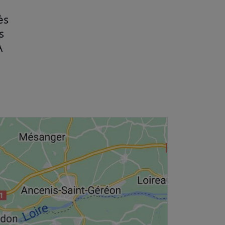
ès
s
A