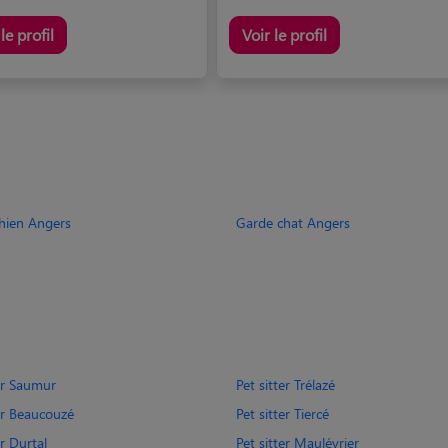
le profil
Voir le profil
hien Angers
Garde chat Angers
ter Saumur
Pet sitter Trélazé
ter Beaucouzé
Pet sitter Tiercé
er Durtal
Pet sitter Maulévrier