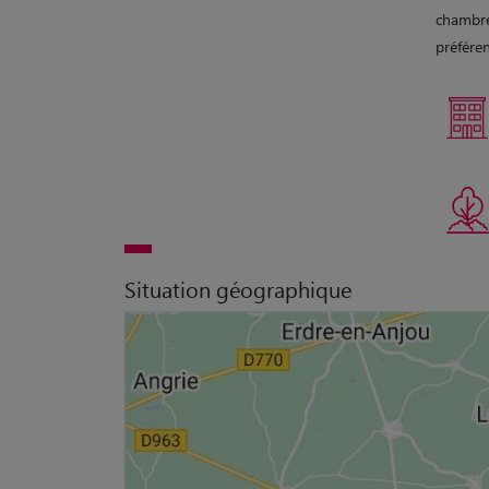
chambre
préféren
Situation géographique