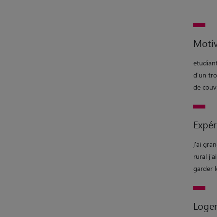
Motiv
etudian
d'un tro
de couvr
Expér
j'ai gra
rural j'
garder l
Loge