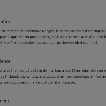
ation
t en 3ème année d'économie à angers, je dispose de pas mal de temps lib
p petit appartement pour adopter. je suis à la recherche aussi d'un petit j
ir mes frais de scolarité, c'est pourquoi petsitter est idéal pour moi!
ience
ndi avec 2 retrievers à poil plat de mes 5ans à mes 13ans. originaire d'un m
ai eu l'habitude des contacts avec toutes d'animaux domestique. il m'est ar
es animaux de mes amis lorsqu'il partait en vacances.
ment