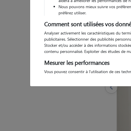
aidera à améliorer les performances de n
Nous pouvons mieux suivre vos préférenc
préférez utiliser.
Comment sont utilisées vos donné
Pas d
Analyser activement les caractéristiques du termi
publicitaires. Sélectionner des publicités person
Stocker et/ou accéder à des informations stockées
contenu personnalisé. Exploiter des études de m
Mesurer les performances
Vous pouvez consentir à l'utilisation de ces tech