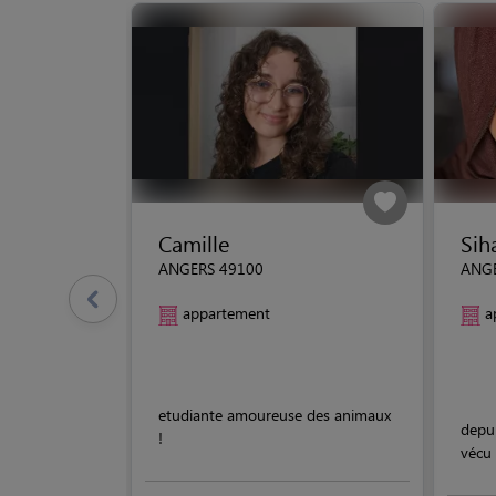
Camille
Si
ANGERS 49100
ANGE
appartement
a
etudiante amoureuse des animaux
depui
!
vécu 