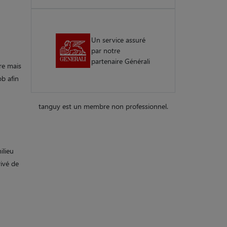
Un service assuré
par notre
partenaire Générali
re mais
ob afin
tanguy est un membre non professionnel.
ilieu
rivé de