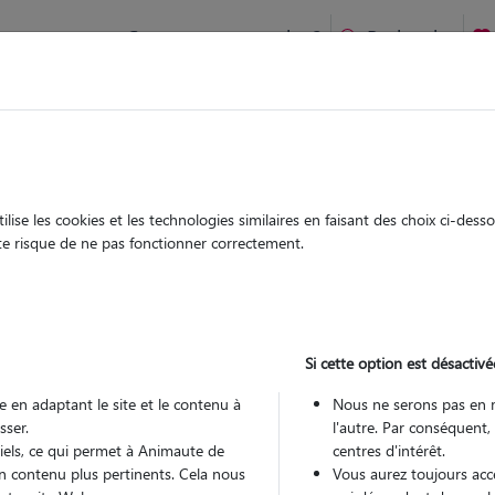
Comment ça marche ?
Recherche
te
/
Pays-de-la-Loire
/
Maine-et-Loire
/
Angers
ise les cookies et les technologies similaires en faisant des choix ci-des
nguy
ute risque de ne pas fonctionner correctement.
 sitter à ANGERS 49100
 ans
Si cette option est désactivé
arde
 le Pet Sitter
 en adaptant le site et le contenu à
Nous ne serons pas en 
sser.
l'autre. Par conséquent,
tiels, ce qui permet à Animaute de
centres d'intérêt.
n contenu plus pertinents. Cela nous
Vous aurez toujours accè