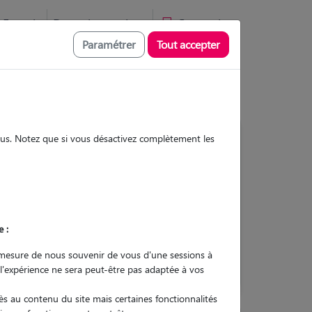
Favoris
Devenir pet sitter
Connexion
Paramétrer
Tout accepter
sous. Notez que si vous désactivez complètement les
Contacter
e :
L'envoi d'une demande est sans
engagement
mesure de nous souvenir de vous d'une sessions à
 l'expérience ne sera peut-être pas adaptée à vos
s au contenu du site mais certaines fonctionnalités