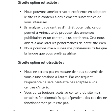
Trouver mon Pet Sitter
Si cette option est activée :
Nous pouvons améliorer votre expérience en adaptant
Compte pet sitter qui n'existe plus
le site et le contenu à des éléments susceptibles de
vous intéresser.
Ils analysent vos centres d'intérêt potentiels, ce qui
permet à Animaute de proposer des annonces
publicitaires et un contenu plus pertinents. Cela nous
aidera à améliorer les performances de notre site Web.
Nous pouvons mieux suivre vos préférences, telles que
Petsitter inactif
la langue que vous préférez utiliser.
Si cette option est désactivée :
Ce pet sitter n'existe pas/plus sur notre site. Merci de
Nous ne serons pas en mesure de nous souvenir de
renouveler votre recherche.
vous d'une sessions à l'autre. Par conséquent,
l'expérience ne sera peut-être pas adaptée à vos
centres d'intérêt.
Vous aurez toujours accès au contenu du site mais
certaines fonctionnalités qui dépendent des cookies ne
fonctionneront peut-être pas.