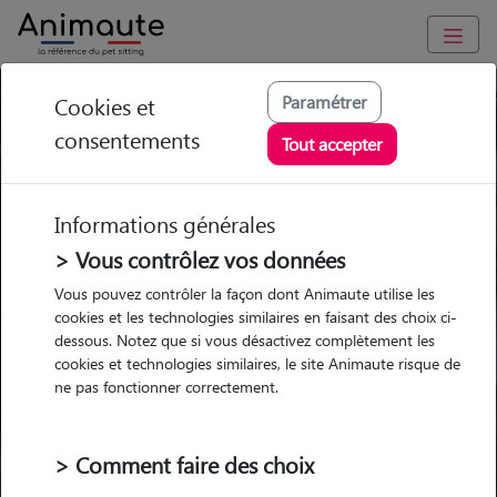
Trouvez votre gardien idéal !
Paramétrer
Cookies et
consentements
Tout accepter
Informations générales
Garde
Garde
Promenades
Promenades
chez le Pet Sitter
chez le Pet Sitter
Visites
Visites
> Vous contrôlez vos données
Vous pouvez contrôler la façon dont Animaute utilise les
Ville
cookies et les technologies similaires en faisant des choix ci-
dessous. Notez que si vous désactivez complètement les
cookies et technologies similaires, le site Animaute risque de
ne pas fonctionner correctement.
Pour quel animal ?
> Comment faire des choix