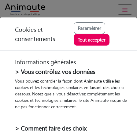
Paramétrer
Cookies et
Trouvez votre gardien idéal !
consentements
Tout accepter
Informations générales
Garde
Garde
Promenades
Promenades
chez le Pet Sitter
chez le Pet Sitter
> Vous contrôlez vos données
Visites
Visites
Vous pouvez contrôler la façon dont Animaute utilise les
cookies et les technologies similaires en faisant des choix ci-
dessous. Notez que si vous désactivez complètement les
cookies et technologies similaires, le site Animaute risque de
ne pas fonctionner correctement.
Pour quel animal ?
> Comment faire des choix