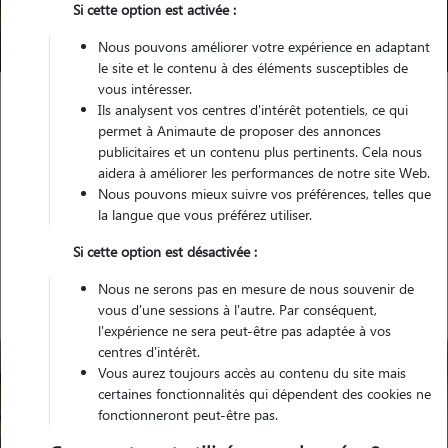
Si cette option est activée :
Trouver mon Pet Sitter
Nous pouvons améliorer votre expérience en adaptant
le site et le contenu à des éléments susceptibles de
vous intéresser.
Ils analysent vos centres d'intérêt potentiels, ce qui
Garde animaux
France
Pays-de-la-Loire
permet à Animaute de proposer des annonces
Loire-Atlantique
Clisson
publicitaires et un contenu plus pertinents. Cela nous
aidera à améliorer les performances de notre site Web.
Nous pouvons mieux suivre vos préférences, telles que
la langue que vous préférez utiliser.
Nos promeneurs à Clisson
Si cette option est désactivée :
Nous ne serons pas en mesure de nous souvenir de
vous d'une sessions à l'autre. Par conséquent,
l'expérience ne sera peut-être pas adaptée à vos
centres d'intérêt.
Vous aurez toujours accès au contenu du site mais
certaines fonctionnalités qui dépendent des cookies ne
fonctionneront peut-être pas.