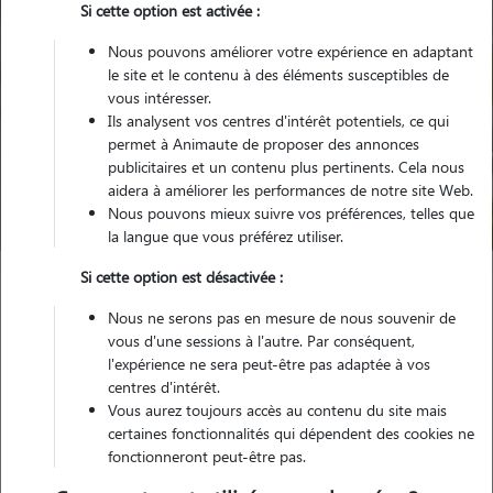
Si cette option est activée :
Nous pouvons améliorer votre expérience en adaptant
le site et le contenu à des éléments susceptibles de
vous intéresser.
Ils analysent vos centres d'intérêt potentiels, ce qui
Pour quel animal ?
permet à Animaute de proposer des annonces
publicitaires et un contenu plus pertinents. Cela nous
aidera à améliorer les performances de notre site Web.
Trouver mon Pet Sitter
Nous pouvons mieux suivre vos préférences, telles que
la langue que vous préférez utiliser.
Si cette option est désactivée :
Garde animaux
France
Centre-Val-de-Loire
Indre
Nous ne serons pas en mesure de nous souvenir de
Neuvy-Saint-Sépulchre
vous d'une sessions à l'autre. Par conséquent,
l'expérience ne sera peut-être pas adaptée à vos
centres d'intérêt.
Vous aurez toujours accès au contenu du site mais
Nos promeneurs et familles d'accueil
certaines fonctionnalités qui dépendent des cookies ne
fonctionneront peut-être pas.
à Neuvy-Saint-Sépulchre (36230)