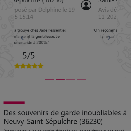
Avis déposé par Aurelien le 04-
11-2023 07:51
"
On recommande a 100%. Vous pouvez lui
Précédent
Suivant
faire confiance. Merci a toi Alissia
"
5/5
Des souvenirs de garde inoubliables à
Neuvy-Saint-Sépulchre (36230)
Retrouvez tous les souvenirs déposés par les pet sitters ayant gardé
des animaux à Neuvy-Saint-Sépulchre.