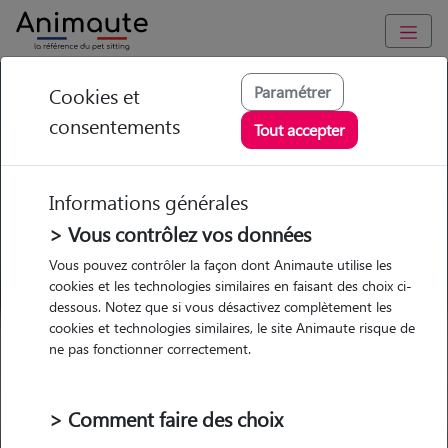
GARDE ANIMAUX à Neuvy-Saint-Sépulchre : Garde chien et
Paramétrer
Cookies et
chat en famille ou à domicile, visites et promenades
consentements
Tout accepter
Trouvez une garde animaux à
Neuvy-Saint-Sépulchre
Informations générales
Parmi nos 3 pet-sitters à Neuvy-
> Vous contrôlez vos données
Saint-Sépulchre
Vous pouvez contrôler la façon dont Animaute utilise les
cookies et les technologies similaires en faisant des choix ci-
dessous. Notez que si vous désactivez complètement les
cookies et technologies similaires, le site Animaute risque de
ne pas fonctionner correctement.
Garde
Garde
Promenades
Promenades
chez le Pet Sitter
chez le Pet Sitter
Visites
Visites
> Comment faire des choix