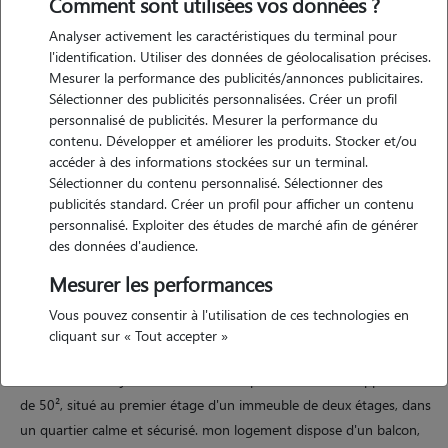
Comment sont utilisées vos données ?
Analyser activement les caractéristiques du terminal pour
l'identification. Utiliser des données de géolocalisation précises.
Mesurer la performance des publicités/annonces publicitaires.
Sélectionner des publicités personnalisées. Créer un profil
personnalisé de publicités. Mesurer la performance du
contenu. Développer et améliorer les produits. Stocker et/ou
Motivation
accéder à des informations stockées sur un terminal.
Sélectionner du contenu personnalisé. Sélectionner des
publicités standard. Créer un profil pour afficher un contenu
besoin d'une personne de confiance pour veiller sur votre
personnalisé. Exploiter des études de marché afin de générer
compagnon à quatre pattes ? que vous partiez en vacances, soyez
des données d'audience.
absent quelques jours ou manquiez tout simplement de temps, je
Mesurer les performances
vous propose mes services de garde d'animaux. je suis une jeune
femme de 34 ans, dynamique, sérieuse et ponctuelle, avec une belle
Vous pouvez consentir à l'utilisation de ces technologies en
expérience dans la garde d'animaux. toutes mes gardes se sont
cliquant sur « Tout accepter »
déroulées à merveille, et j'ai à coeur d'assurer bien-être et sécurité à
votre fidèle ami. je travaille en mi-temps et vis dans un appartement
de 50², situé au premier étage d'un immeuble de deux étages, dans
un quartier calme et sécurisé. mon logement dispose d'un balcon,