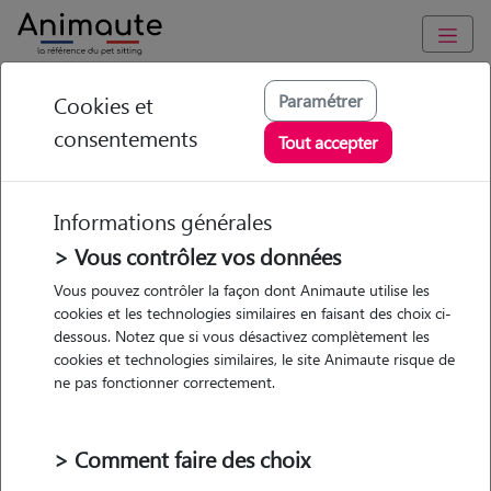
Animaute
/
Occitanie
/
Pyrénées-Orientales
/
Perpignan
Paramétrer
Cookies et
consentements
Virginie - Petsitter à
Tout accepter
Perpignan
Informations générales
> Vous contrôlez vos données
Vous pouvez contrôler la façon dont Animaute utilise les
5
/5
(
3 avis
)
cookies et les technologies similaires en faisant des choix ci-
dessous. Notez que si vous désactivez complètement les
• 35 ans
cookies et technologies similaires, le site Animaute risque de
Garde
ne pas fonctionner correctement.
chez le Pet Sitter
> Comment faire des choix