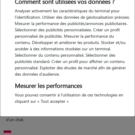
Comment sont utilisées vos données ?
Analyser activement les caractéristiques du terminal pour
l'identification. Utiliser des données de géolocalisation précises.
Mesurer la performance des publicités/annonces publicitaires.
Motivation
Sélectionner des publicités personnalisées. Créer un profil
personnalisé de publicités. Mesurer la performance du
j'ai du temps après le travail ou avant pour m'occuper des animaux,
contenu. Développer et améliorer les produits. Stocker et/ou
j'adore ça, j'ai un chat à la maison. j'ai toujours grandi auprès des
accéder à des informations stockées sur un terminal.
animaux, chat, chien tortue. si je peux permettre à des gens de partir
Sélectionner du contenu personnalisé. Sélectionner des
en vacances en week-end ect c'est avec plaisir.
publicités standard. Créer un profil pour afficher un contenu
personnalisé. Exploiter des études de marché afin de générer
des données d'audience.
Expérience
Mesurer les performances
Vous pouvez consentir à l'utilisation de ces technologies en
j'ai toujours eu des chats. je me suis aussi occupé de chien. je n'ai
cliquant sur « Tout accepter »
encore jamais fait de garde d'animaux, ni à domicile ni à mon
domicile. en revanche, j'ai dû promener des chiens, je sais m'occuper
d'un chat.