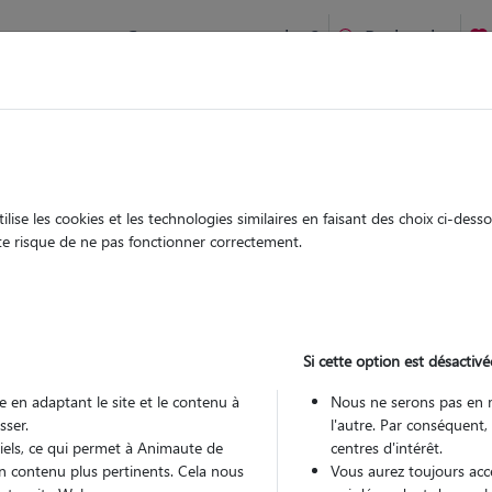
Comment ça marche ?
Recherche
te
/
Normandie
/
Seine-Maritime
/
Rouen
ise les cookies et les technologies similaires en faisant des choix ci-des
geline
ute risque de ne pas fonctionner correctement.
 sitter à ROUEN 76000
 ans
Si cette option est désactivé
arde
 le Pet Sitter
 en adaptant le site et le contenu à
Nous ne serons pas en 
sser.
l'autre. Par conséquent,
tiels, ce qui permet à Animaute de
centres d'intérêt.
n contenu plus pertinents. Cela nous
Vous aurez toujours accè