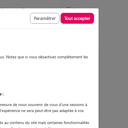
Favoris
Devenir pet sitter
Connexion
Paramétrer
Tout accepter
sous. Notez que si vous désactivez complètement les
Contacter
e :
L'envoi d'une demande est sans
engagement
mesure de nous souvenir de vous d'une sessions à
 l'expérience ne sera peut-être pas adaptée à vos
s au contenu du site mais certaines fonctionnalités