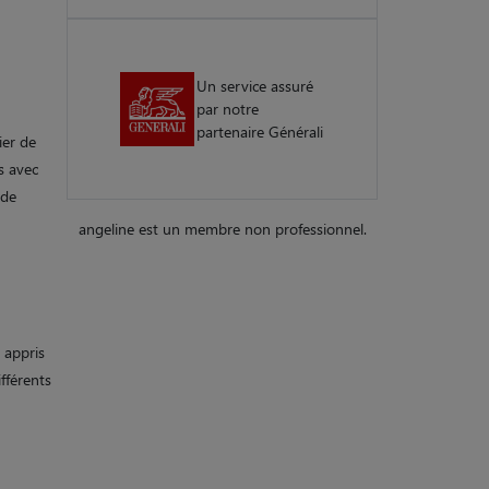
Un service assuré
par notre
partenaire Générali
ier de
s avec
 de
angeline est un membre non professionnel.
 appris
fférents