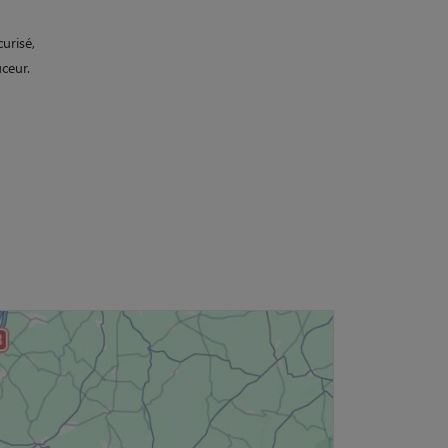
urisé,
ceur.