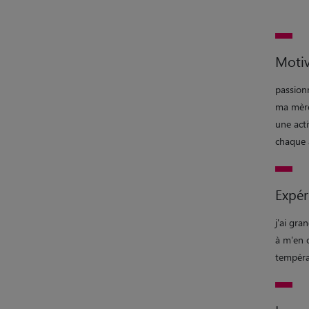
Motiv
passionn
ma mère,
une acti
chaque 
Expér
j'ai gra
à m'en o
tempéram