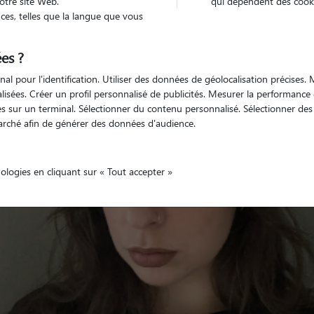
otre site Web.
qui dépendent des cooki
es, telles que la langue que vous
es ?
Non véhiculé
'animaux
Appartement
nal pour l'identification. Utiliser des données de géolocalisation précises
nalisées. Créer un profil personnalisé de publicités. Mesurer la performanc
 sur un terminal. Sélectionner du contenu personnalisé. Sélectionner des p
arché afin de générer des données d'audience.
nologies en cliquant sur « Tout accepter »