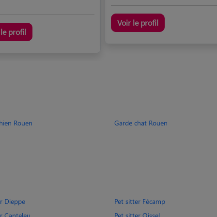
Voir le profil
le profil
hien Rouen
Garde chat Rouen
er Dieppe
Pet sitter Fécamp
er Canteleu
Pet sitter Oissel