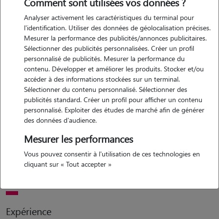
Comment sont utilisées vos données ?
Analyser activement les caractéristiques du terminal pour
l'identification. Utiliser des données de géolocalisation précises.
Mesurer la performance des publicités/annonces publicitaires.
Sélectionner des publicités personnalisées. Créer un profil
personnalisé de publicités. Mesurer la performance du
contenu. Développer et améliorer les produits. Stocker et/ou
Motivation
accéder à des informations stockées sur un terminal.
Sélectionner du contenu personnalisé. Sélectionner des
publicités standard. Créer un profil pour afficher un contenu
bonjour, je m'appelle jade et j'ai actuellement un lapin et un chat. j'ai
personnalisé. Exploiter des études de marché afin de générer
deja eu plusieurs gardes de chats et de rongeurs ainsi que de chiens
des données d'audience.
:) garder des animaux me permet de passer du temps avec eux, de
Mesurer les performances
jouer, de les promener et de leur donner beaucoup d'affection. je suis
aussi sérieuse et je respecte les consignes des propriétaires. ce serait
Vous pouvez consentir à l'utilisation de ces technologies en
un vrai plaisir pour moi de prendre soin de votre compagnon
cliquant sur « Tout accepter »
pendant votre absence.
Expérience