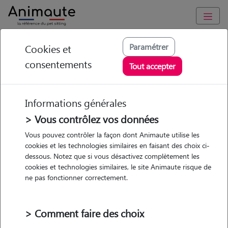
Animaute
/
Normandie
/
Seine-Maritime
/
Rouen
Paramétrer
Cookies et
consentements
Jade - Petsitter à
Tout accepter
ROUEN
Informations générales
> Vous contrôlez vos données
Vous pouvez contrôler la façon dont Animaute utilise les
5
/5
(
1 avis
)
cookies et les technologies similaires en faisant des choix ci-
dessous. Notez que si vous désactivez complètement les
• 24 ans
cookies et technologies similaires, le site Animaute risque de
Garde
ne pas fonctionner correctement.
chez le Pet Sitter
> Comment faire des choix