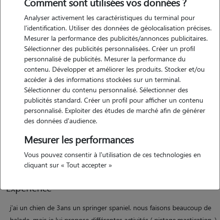
Comment sont utilisées vos données ?
Analyser activement les caractéristiques du terminal pour
l'identification. Utiliser des données de géolocalisation précises.
Mesurer la performance des publicités/annonces publicitaires.
Sélectionner des publicités personnalisées. Créer un profil
personnalisé de publicités. Mesurer la performance du
contenu. Développer et améliorer les produits. Stocker et/ou
Motivation
accéder à des informations stockées sur un terminal.
Sélectionner du contenu personnalisé. Sélectionner des
publicités standard. Créer un profil pour afficher un contenu
je suis audrey, j'ai 27ans. je suis intermittente du spectacle , je suis en
personnalisé. Exploiter des études de marché afin de générer
pause hivernal jusqu'à debut mars 2024. je serai ravis de pouvoir
des données d'audience.
garder, promener, leurs donner à manger,jouer avec vos chiens et
Mesurer les performances
chats. pouvoir leurs apporter une présence pendant votre absence ce
serait avec plaisir.
Vous pouvez consentir à l'utilisation de ces technologies en
cliquant sur « Tout accepter »
Expérience
j'ai un chien de 3ans un springer spaniel. nous faisons beaucoup de
balade, mais je lui propose différentes activités ( pistage,mastication..)