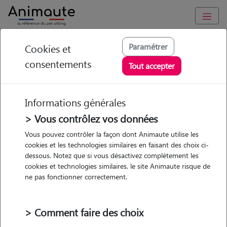
Animaute
/
Pays-de-la-Loire
/
Maine-et-Loire
/
Cholet
Paramétrer
Cookies et
consentements
Audrey - Petsitter à
Tout accepter
CHOLET
Informations générales
> Vous contrôlez vos données
Vous pouvez contrôler la façon dont Animaute utilise les
5
/5
(
2 avis
)
cookies et les technologies similaires en faisant des choix ci-
dessous. Notez que si vous désactivez complètement les
• 29 ans
cookies et technologies similaires, le site Animaute risque de
Garde
ne pas fonctionner correctement.
chez le Pet Sitter
> Comment faire des choix