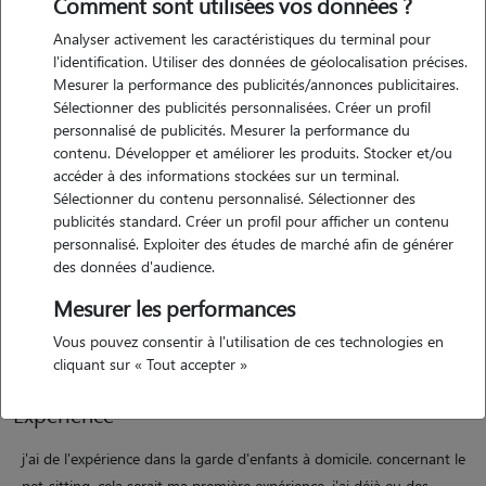
Comment sont utilisées vos données ?
Analyser activement les caractéristiques du terminal pour
l'identification. Utiliser des données de géolocalisation précises.
Mesurer la performance des publicités/annonces publicitaires.
Sélectionner des publicités personnalisées. Créer un profil
personnalisé de publicités. Mesurer la performance du
contenu. Développer et améliorer les produits. Stocker et/ou
Motivation
accéder à des informations stockées sur un terminal.
Sélectionner du contenu personnalisé. Sélectionner des
publicités standard. Créer un profil pour afficher un contenu
de nature empathique et attentionnée, n'ayant pas la possibilité
personnalisé. Exploiter des études de marché afin de générer
d'avoir mon propre animal de compagnie, c'est tout naturellement
des données d'audience.
que je me suis tournée vers le pet-sitting. ainsi, j'allie l'utile à
Mesurer les performances
l'agréable, et je rends service aux personnes ayant besoin de faire
garder leurs animaux.
Vous pouvez consentir à l'utilisation de ces technologies en
cliquant sur « Tout accepter »
Expérience
j'ai de l'expérience dans la garde d'enfants à domicile. concernant le
pet-sitting, cela serait ma première expérience. j'ai déjà eu des