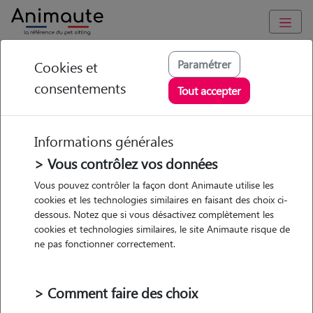
Animaute
/
Occitanie
/
Pyrénées-Orientales
/
Perpignan
Paramétrer
Cookies et
consentements
Léa - Petsitter à
Tout accepter
PERPIGNAN
Informations générales
> Vous contrôlez vos données
Vous pouvez contrôler la façon dont Animaute utilise les
5
/5
(
1 avis
)
cookies et les technologies similaires en faisant des choix ci-
dessous. Notez que si vous désactivez complètement les
• 29 ans
cookies et technologies similaires, le site Animaute risque de
Garde
ne pas fonctionner correctement.
chez le Pet Sitter
> Comment faire des choix