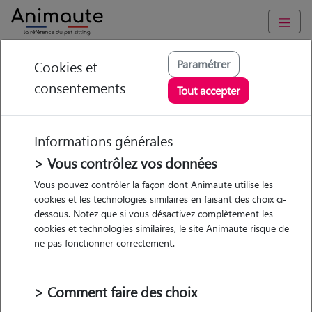
Animaute
/
Normandie
/
Seine-Maritime
/
Rouen
Paramétrer
Cookies et
consentements
Clara - Petsitter à
Tout accepter
ROUEN
Informations générales
> Vous contrôlez vos données
• 20 ans
Vous pouvez contrôler la façon dont Animaute utilise les
cookies et les technologies similaires en faisant des choix ci-
Garde
dessous. Notez que si vous désactivez complètement les
chez le Pet Sitter
cookies et technologies similaires, le site Animaute risque de
ne pas fonctionner correctement.
> Comment faire des choix
Pas d'animaux
Appartement