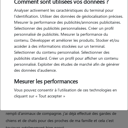
Comment sont utilisées vos données ?
Analyser activement les caractéristiques du terminal pour
l'identification. Utiliser des données de géolocalisation précises.
Mesurer la performance des publicités/annonces publicitaires.
Motivation
Sélectionner des publicités personnalisées. Créer un profil
personnalisé de publicités. Mesurer la performance du
je souhaite garder des animaux car ne vivant plus chez mes parents
contenu. Développer et améliorer les produits. Stocker et/ou
mon lien avec les animaux n'est plus aussi fort qu'avant et cela me
accéder à des informations stockées sur un terminal.
manque. mon lien avec les animaux a toujours était très important
Sélectionner du contenu personnalisé. Sélectionner des
dans ma vie et cela me permettrais de prendre soin d'animaux tout
publicités standard. Créer un profil pour afficher un contenu
personnalisé. Exploiter des études de marché afin de générer
en rendant service et facilitant ma vie d'étudiante.
des données d'audience.
Mesurer les performances
Expérience
Vous pouvez consentir à l'utilisation de ces technologies en
cliquant sur « Tout accepter »
j'ai grandi avec un chat et des chiens j'ai effectué un stage en clinique
vétérinaire et je pratique l'équitation depuis 12ans dans un club
rempli d'animaux de compagnie. j'ai déjà effectué des gardes de
chiens et de chats pour des proches de ma famille et cela c'est
toujours extrêmement bien passé.