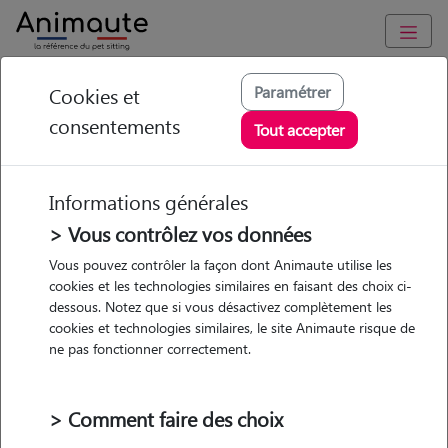
Animaute
/
Centre-Val-de-Loire
/
Indre-et-Loire
/
Semblançay
Paramétrer
Cookies et
consentements
Cléa - Petsitter à
Tout accepter
BEAUMONT
LOUESTAULT
Informations générales
> Vous contrôlez vos données
Vous pouvez contrôler la façon dont Animaute utilise les
cookies et les technologies similaires en faisant des choix ci-
• 22 ans
dessous. Notez que si vous désactivez complètement les
cookies et technologies similaires, le site Animaute risque de
ne pas fonctionner correctement.
> Comment faire des choix
1 animal
Maison