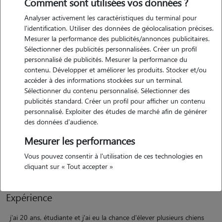
Comment sont utilisées vos données ?
Analyser activement les caractéristiques du terminal pour
l'identification. Utiliser des données de géolocalisation précises.
Motivation
Mesurer la performance des publicités/annonces publicitaires.
Sélectionner des publicités personnalisées. Créer un profil
personnalisé de publicités. Mesurer la performance du
depuis toujours, les animaux occupent une place essentielle dans ma
contenu. Développer et améliorer les produits. Stocker et/ou
vie. j'ai grandi entourée de chiens, lapins... leur présence m'apporte
accéder à des informations stockées sur un terminal.
beaucoup de joie et de sérénité. aujourd'hui, je souhaite mettre cette
Sélectionner du contenu personnalisé. Sélectionner des
passion au service des autres en proposant mes services de pet
publicités standard. Créer un profil pour afficher un contenu
sitting. je suis attentive, patiente et très affectueuse avec les animaux.
personnalisé. Exploiter des études de marché afin de générer
j'aime créer un lien de confiance avec eux pour qu'ils se sentent en
des données d'audience.
sécurité et bien entourés en l'absence de leurs maîtres. m'occuper
Mesurer les performances
d'eux n'est pas un simple travail pour moi, c'est un réel plaisir et un
Vous pouvez consentir à l'utilisation de ces technologies en
engagement.
cliquant sur « Tout accepter »
Expérience
j'ai 20 ans, étudiante et j'ai eu la chance d'élever plusieurs chiens