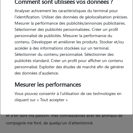
Comment sont utilisées vos données ?
Analyser activement les caractéristiques du terminal pour
l'identification. Utiliser des données de géolocalisation précises.
Motivation
Mesurer la performance des publicités/annonces publicitaires.
Sélectionner des publicités personnalisées. Créer un profil
personnalisé de publicités. Mesurer la performance du
j'aimerais garder vos animaux lors de vos départs en vacances par
contenu. Développer et améliorer les produits. Stocker et/ou
exemple car je suis passionné d'animaux et aime partager du temps
accéder à des informations stockées sur un terminal.
avec eux . je peux vous rendre service et cela me ferai plaisir car je
Sélectionner du contenu personnalisé. Sélectionner des
serai davantage contente d'aller faire des promenades avec un chien
publicités standard. Créer un profil pour afficher un contenu
ou bien câliner un chat par exemple.
personnalisé. Exploiter des études de marché afin de générer
des données d'audience.
Mesurer les performances
Expérience
Vous pouvez consentir à l'utilisation de ces technologies en
cliquant sur « Tout accepter »
chez moi je suis en compagnie de chats, chiens, lapin, rongeurs,
poissons, cheval. j'ai pour habitude de m'occuper d'eux très souvent
et d'en faire ma passion. mes connaissances avec les animaux de
compagnie me font, de quelqu'un d'attentionné