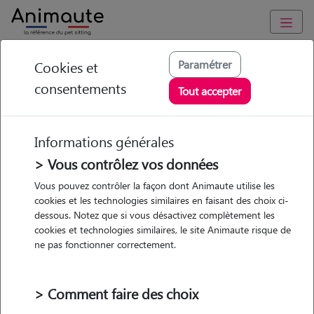
Animaute
/
Centre-Val-de-Loire
/
Indre-et-Loire
/
Semblançay
Paramétrer
Cookies et
consentements
Jeanne - Petsitter à
Tout accepter
ST ANTOINE DU
ROCHER
Informations générales
> Vous contrôlez vos données
Vous pouvez contrôler la façon dont Animaute utilise les
cookies et les technologies similaires en faisant des choix ci-
• 21 ans
dessous. Notez que si vous désactivez complètement les
cookies et technologies similaires, le site Animaute risque de
ne pas fonctionner correctement.
> Comment faire des choix
8 animaux
Maison