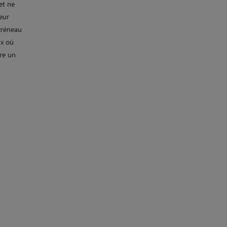
et ne
leur
 créneau
ux où
re un