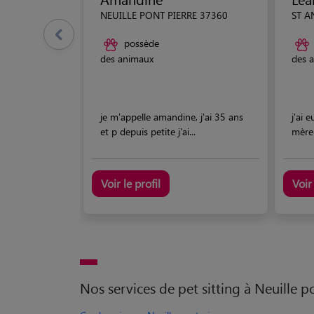
NEUILLE PONT PIERRE 37360
ST A
possède
des animaux
des 
je m'appelle amandine, j'ai 35 ans
j'ai 
et p depuis petite j'ai...
mère 
Voir le profil
Voir 
Nos services de pet sitting à Neuille p