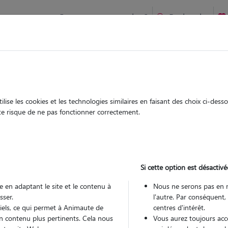
Comment ça marche ?
Recherche
te
/
Centre-Val-de-Loire
/
Indre-et-Loire
/
Semblançay
ise les cookies et les technologies similaires en faisant des choix ci-des
phie
ute risque de ne pas fonctionner correctement.
 sitter à NEUILLE PONT PIERRE
60
Si cette option est désactivé
 ans
 en adaptant le site et le contenu à
Nous ne serons pas en 
arde
sser.
l'autre. Par conséquent,
 le Pet Sitter
tiels, ce qui permet à Animaute de
centres d'intérêt.
n contenu plus pertinents. Cela nous
Vous aurez toujours accè