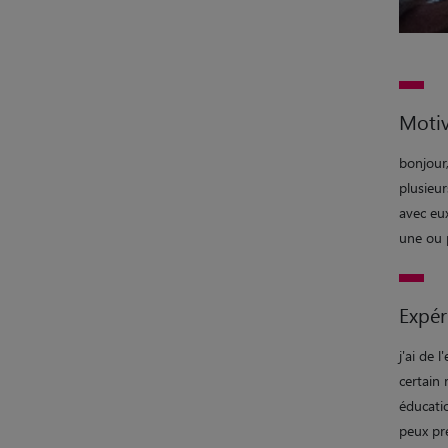
Motiv
bonjour
plusieur
avec eux
une ou p
Expér
j'ai de 
certain 
éducati
peux pre