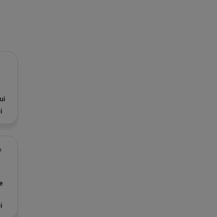
ui
i
o
e
i