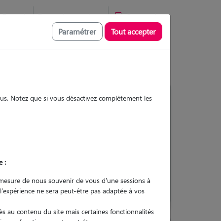
Favoris
Devenir pet sitter
Connexion
Paramétrer
Tout accepter
sous. Notez que si vous désactivez complètement les
Contacter
e :
L'envoi d'une demande est sans
engagement
mesure de nous souvenir de vous d'une sessions à
 l'expérience ne sera peut-être pas adaptée à vos
s au contenu du site mais certaines fonctionnalités