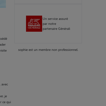
Un service assuré
par notre
partenaire Générali
ssédé
lader
sophie est un membre non professionnel.
isite
, avec
r, je
r ce qui