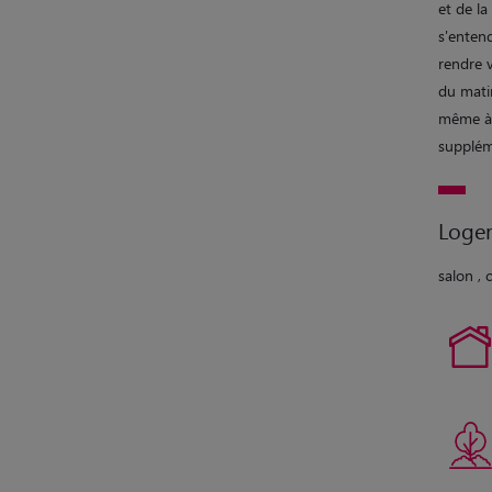
et de la
s'entend
rendre v
du mati
même à 
supplém
Loge
salon , 