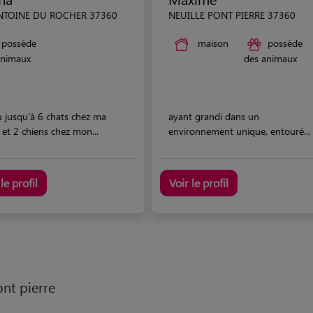
NTOINE DU ROCHER 37360
NEUILLE PONT PIERRE 37360
possède
maison
possède
animaux
des animaux
eu jusqu'à 6 chats chez ma
ayant grandi dans un
et 2 chiens chez mon...
environnement unique, entouré...
le profil
Voir le profil
ont pierre