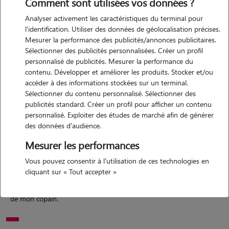
Comment sont utilisées vos données ?
Analyser activement les caractéristiques du terminal pour
l'identification. Utiliser des données de géolocalisation précises.
Motivation
Mesurer la performance des publicités/annonces publicitaires.
Sélectionner des publicités personnalisées. Créer un profil
personnalisé de publicités. Mesurer la performance du
je souhaite avoir un petit complément de revenu en plus de mon job
contenu. Développer et améliorer les produits. Stocker et/ou
étudiant durant l'été. je suis étudiante à la faculté de droit de tours.
accéder à des informations stockées sur un terminal.
Étant folle ses animaux, les gardés et leur rendre visite me plairait
Sélectionner du contenu personnalisé. Sélectionner des
beaucoup,
publicités standard. Créer un profil pour afficher un contenu
personnalisé. Exploiter des études de marché afin de générer
des données d'audience.
Expérience
Mesurer les performances
j'ai eu jusqu'à 6 chats chez ma mère et 2 chiens chez mon papa
Vous pouvez consentir à l'utilisation de ces technologies en
cliquant sur « Tout accepter »
(boxer et malinois), j'ai vécu avec plusieurs rongeurs. j'aime les
animaux et leur bien être. j'ai aussi garder des chiens chez les parents
de mon copain.