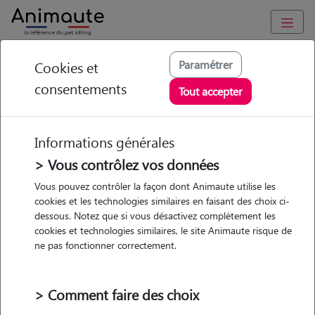
Animaute
/
Centre-Val-de-Loire
/
Indre-et-Loire
/
Semblançay
Paramétrer
Cookies et
consentements
Leana - Petsitter à ST
Tout accepter
ANTOINE DU
ROCHER
Informations générales
> Vous contrôlez vos données
Vous pouvez contrôler la façon dont Animaute utilise les
cookies et les technologies similaires en faisant des choix ci-
• 23 ans
dessous. Notez que si vous désactivez complètement les
cookies et technologies similaires, le site Animaute risque de
ne pas fonctionner correctement.
> Comment faire des choix
5 animaux
Appartement