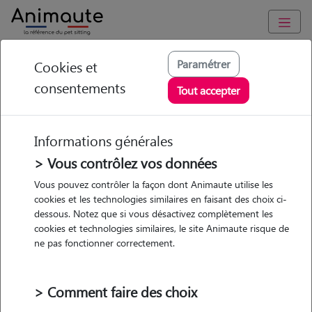
Animaute
/
Pays-de-la-Loire
/
Loire-Atlantique
/
Nantes
Paramétrer
Cookies et
consentements
Eline - Petsitter à
Tout accepter
NANTES
Informations générales
> Vous contrôlez vos données
• 24 ans
Vous pouvez contrôler la façon dont Animaute utilise les
cookies et les technologies similaires en faisant des choix ci-
dessous. Notez que si vous désactivez complètement les
cookies et technologies similaires, le site Animaute risque de
ne pas fonctionner correctement.
Pas d'animaux
Appartement
> Comment faire des choix