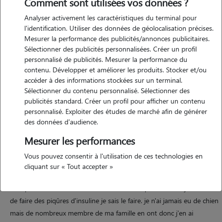
Comment sont utilisées vos données ?
Analyser activement les caractéristiques du terminal pour
Motivation
l'identification. Utiliser des données de géolocalisation précises.
Mesurer la performance des publicités/annonces publicitaires.
actuellement en préparation de l'examen pour etre commissaire de
Sélectionner des publicités personnalisées. Créer un profil
justice, je souhaite trouver un emploi qui ne me prenne pas trop de
personnalisé de publicités. Mesurer la performance du
temps. etant passionnée des animaux, pouvoir etre petsitter serait
contenu. Développer et améliorer les produits. Stocker et/ou
donc parfait pour moi. je suis disponible toute la semaine ainsi que
accéder à des informations stockées sur un terminal.
Sélectionner du contenu personnalisé. Sélectionner des
les samedis matins et n'ai aucune contrainte horaire. je suis
publicités standard. Créer un profil pour afficher un contenu
disponible pour des promenades ou des gardes à domicile selon vos
personnalisé. Exploiter des études de marché afin de générer
besoins.
des données d'audience.
Mesurer les performances
Expérience
Vous pouvez consentir à l'utilisation de ces technologies en
cliquant sur « Tout accepter »
actuellement je n'ai pas d'animaux chez moi mais j'ai grandi avec un
chat pendant 12 ans. mon chat était diabétique donc si il y a besoin
de faire des piqûres d'insuline je sais le faire. je n'ai jamais eu de chien
mais de nombreux membre de ma famille en ont donc j'en ai