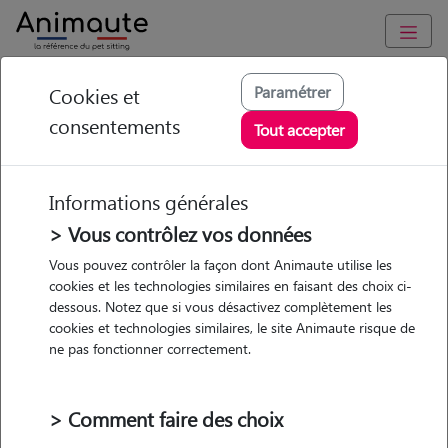
Animaute
/
Pays-de-la-Loire
/
Maine-et-Loire
/
Angers
Paramétrer
Cookies et
consentements
Emma - Petsitter à
Tout accepter
ANGERS
Informations générales
> Vous contrôlez vos données
• 21 ans
Vous pouvez contrôler la façon dont Animaute utilise les
cookies et les technologies similaires en faisant des choix ci-
Garde
dessous. Notez que si vous désactivez complètement les
chez le Pet Sitter
cookies et technologies similaires, le site Animaute risque de
ne pas fonctionner correctement.
> Comment faire des choix
Pas d'animaux
Appartement