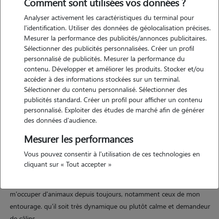
Comment sont utilisées vos données ?
Analyser activement les caractéristiques du terminal pour
l'identification. Utiliser des données de géolocalisation précises.
Mesurer la performance des publicités/annonces publicitaires.
Sélectionner des publicités personnalisées. Créer un profil
Motivation
personnalisé de publicités. Mesurer la performance du
contenu. Développer et améliorer les produits. Stocker et/ou
passionnée par les animaux, je propose mes services pour offrir à vos
accéder à des informations stockées sur un terminal.
compagnons toute l'attention et l'affection dont ils ont besoin.
Sélectionner du contenu personnalisé. Sélectionner des
Étudiante sérieuse et disponible, c'est un vrai plaisir pour moi de
publicités standard. Créer un profil pour afficher un contenu
personnalisé. Exploiter des études de marché afin de générer
m'occuper de vos animaix et de veiller à leur bien-être pendant votre
des données d'audience.
absence.
Mesurer les performances
Vous pouvez consentir à l'utilisation de ces technologies en
Expérience
cliquant sur « Tout accepter »
jai grandi entouré d'animaux (un chien et un chat). j'ai l'habitude de
m'occuper d'animaux depuis toujours, notamment ceux de mon
entourage. qu'il soit très dynamique ou plutôt calme et demandeur
de câlins.