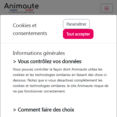
Animaute
/
Auvergne-Rhône-Alpes
/
Isère
/
Villefontaine
Paramétrer
Cookies et
consentements
Hacene - Petsitter à
Tout accepter
VILLEFONTAINE
Informations générales
> Vous contrôlez vos données
Vous pouvez contrôler la façon dont Animaute utilise les
5
/5
(
3 avis
)
cookies et les technologies similaires en faisant des choix ci-
dessous. Notez que si vous désactivez complètement les
• 54 ans
cookies et technologies similaires, le site Animaute risque de
Garde
Promenades
ne pas fonctionner correctement.
chez le Pet Sitter
> Comment faire des choix