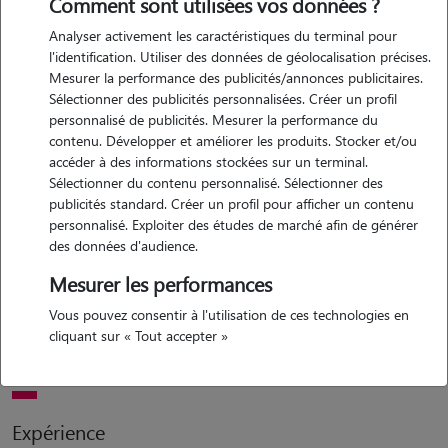
Comment sont utilisées vos données ?
Analyser activement les caractéristiques du terminal pour
l'identification. Utiliser des données de géolocalisation précises.
Mesurer la performance des publicités/annonces publicitaires.
Sélectionner des publicités personnalisées. Créer un profil
personnalisé de publicités. Mesurer la performance du
contenu. Développer et améliorer les produits. Stocker et/ou
Motivation
accéder à des informations stockées sur un terminal.
Sélectionner du contenu personnalisé. Sélectionner des
publicités standard. Créer un profil pour afficher un contenu
j'adore les chats. malheureusement, je ne peux pas en avoir parce
personnalisé. Exploiter des études de marché afin de générer
que quand je pars en vacances, je n'ai personne pour s'en occuper.
des données d'audience.
mais le temps où je suis chez moi, je peux en avoir. alors je peux très
Mesurer les performances
bien jgarder des chats (juste les chats, pas les chiens) de ceux qui
veulent s'absenter ou partir en vacances. j'ai déjà eu des chats, je
Vous pouvez consentir à l'utilisation de ces technologies en
peux très bien m'en occuper. je garde les chats chez moi .ils seront
cliquant sur « Tout accepter »
entre de bonnes mains
Expérience