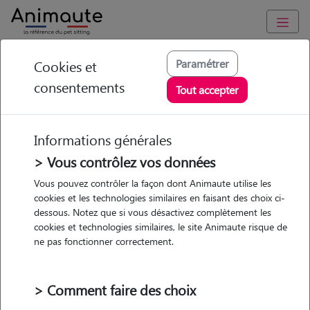
Animaute
/
Grand-Est
/
Marne
/
Épernay
Paramétrer
Cookies et
consentements
Justine - Petsitter à
Tout accepter
EPERNAY
Informations générales
> Vous contrôlez vos données
• 30 ans
Vous pouvez contrôler la façon dont Animaute utilise les
cookies et les technologies similaires en faisant des choix ci-
Garde
dessous. Notez que si vous désactivez complètement les
chez le Pet Sitter
cookies et technologies similaires, le site Animaute risque de
ne pas fonctionner correctement.
> Comment faire des choix
1 animal
Appartement