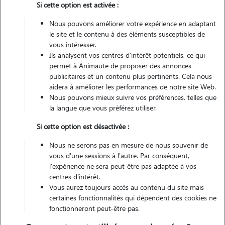
Si cette option est activée :
Nous pouvons améliorer votre expérience en adaptant
Véhiculé
le site et le contenu à des éléments susceptibles de
vous intéresser.
Ils analysent vos centres d'intérêt potentiels, ce qui
Contacter
permet à Animaute de proposer des annonces
publicitaires et un contenu plus pertinents. Cela nous
L'envoi d'une demande est sans engagement
aidera à améliorer les performances de notre site Web.
Nous pouvons mieux suivre vos préférences, telles que
la langue que vous préférez utiliser.
Si cette option est désactivée :
Motivation
Nous ne serons pas en mesure de nous souvenir de
vous d'une sessions à l'autre. Par conséquent,
activité en dehors du travail, le fait de garder, et m'occuper des
l'expérience ne sera peut-être pas adaptée à vos
animaux me procure énormément de bien être. je suis disponible
centres d'intérêt.
pendant vos vacances, ou week-end pour garder vos animaux. je me
Vous aurez toujours accès au contenu du site mais
certaines fonctionnalités qui dépendent des cookies ne
déplace bien evidemment
fonctionneront peut-être pas.