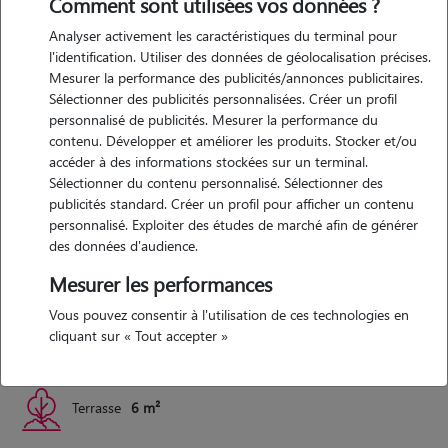
Comment sont utilisées vos données ?
Expérience
Analyser activement les caractéristiques du terminal pour
l'identification. Utiliser des données de géolocalisation précises.
chiens petits ou grands, tortues, poissons, chats (maine coon)... j'ai
Mesurer la performance des publicités/annonces publicitaires.
l'habitude faire des allers retours pour garder, nourrir, promener les
Sélectionner des publicités personnalisées. Créer un profil
animaux. promener, donner de l'attention, remplir les gamelles d'eau
personnalisé de publicités. Mesurer la performance du
et de croquettes, m'occuper des tortues caractériel qui aiment des
contenu. Développer et améliorer les produits. Stocker et/ou
accéder à des informations stockées sur un terminal.
fruits et légumes couper d'une certaines manière ça me connaît
Sélectionner du contenu personnalisé. Sélectionner des
publicités standard. Créer un profil pour afficher un contenu
personnalisé. Exploiter des études de marché afin de générer
Logement
des données d'audience.
Mesurer les performances
appartement avec deux chambres et une terrasse
Vous pouvez consentir à l'utilisation de ces technologies en
cliquant sur « Tout accepter »
Appartement
70 m²
Terrasse
6 m²