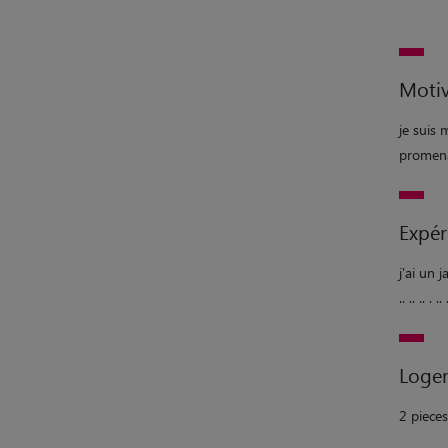
Motiv
je suis 
promenades....
Expér
j'ai un 
.. .. .. . .. .
Loge
2 pieces