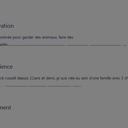
ation
motivée pour garder des animaux, faire des
................................................................ ......................... .................................... . ...
ience
jack russell depuis 12ans et demi, je suis née au sein d'une famille avec 3 chie
 . . ......................... ...................... ......................... . ..........
ment