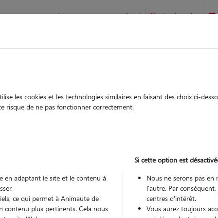
Comment ça marche ?
Recherche
te
/
Pays-de-la-Loire
/
Loire-Atlantique
/
Nantes
ise les cookies et les technologies similaires en faisant des choix ci-des
rine
ute risque de ne pas fonctionner correctement.
 sitter à NANTES 44300
 ans
Si cette option est désactivé
arde
 le Pet Sitter
 en adaptant le site et le contenu à
Nous ne serons pas en 
sser.
l'autre. Par conséquent,
tiels, ce qui permet à Animaute de
centres d'intérêt.
n contenu plus pertinents. Cela nous
Vous aurez toujours accè