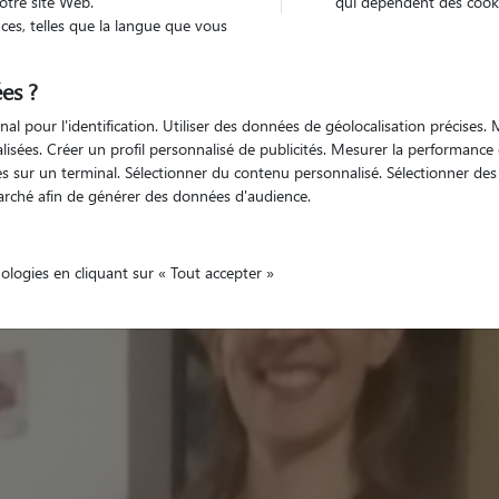
otre site Web.
qui dépendent des cooki
es, telles que la langue que vous
es ?
Non véhiculé
animal
Appartement
nal pour l'identification. Utiliser des données de géolocalisation précises
nalisées. Créer un profil personnalisé de publicités. Mesurer la performanc
 sur un terminal. Sélectionner du contenu personnalisé. Sélectionner des p
arché afin de générer des données d'audience.
nologies en cliquant sur « Tout accepter »