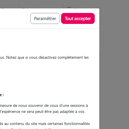
Favoris
Devenir pet sitter
Connexion
Paramétrer
Tout accepter
sous. Notez que si vous désactivez complètement les
2
Gardes réalisées
Contacter
e :
L'envoi d'une demande est sans
mesure de nous souvenir de vous d'une sessions à
engagement
 l'expérience ne sera peut-être pas adaptée à vos
s au contenu du site mais certaines fonctionnalités