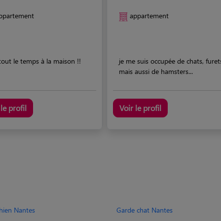
ppartement
appartement
 tout le temps à la maison !!
je me suis occupée de chats, furet
mais aussi de hamsters...
le profil
Voir le profil
hien Nantes
Garde chat Nantes