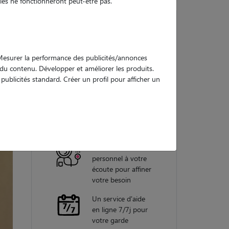
es ne fonctionneront peut-être pas.
Nos
. Mesurer la performance des publicités/annonces
garanties
e du contenu. Développer et améliorer les produits.
ublicités standard. Créer un profil pour afficher un
Une assistance
vétérinaire pour
chaque garde
Un conseiller
personnel à votre
écoute pour affiner
votre besoin
Un service d'aide
en ligne 7/7j pour
votre garde