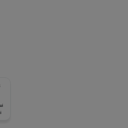
k
ui
i