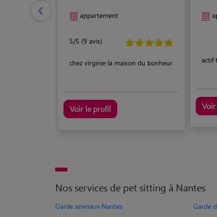
appartement
a
5/5 (9 avis)
actif
chez virginie la maison du bonheur
Voir 
Voir le profil
Nos services de pet sitting à Nantes
Garde animaux Nantes
Garde c