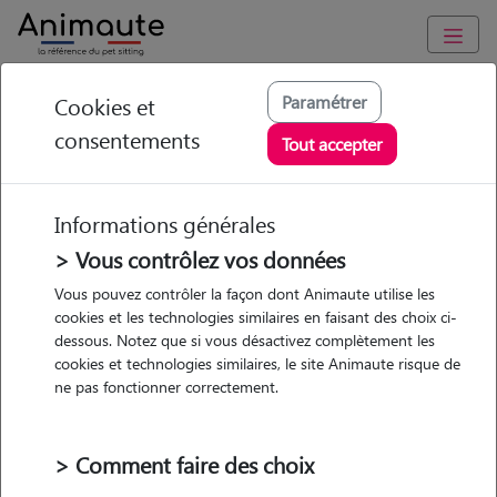
Animaute
/
Pays-de-la-Loire
/
Loire-Atlantique
/
Nantes
Paramétrer
Cookies et
consentements
Léane - Petsitter à
Tout accepter
NANTES
Informations générales
> Vous contrôlez vos données
• 20 ans
Vous pouvez contrôler la façon dont Animaute utilise les
cookies et les technologies similaires en faisant des choix ci-
dessous. Notez que si vous désactivez complètement les
cookies et technologies similaires, le site Animaute risque de
ne pas fonctionner correctement.
Pas d'animaux
Appartement
> Comment faire des choix