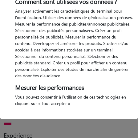
Comment sont utilisées vos données ?
Analyser activement les caractéristiques du terminal pour
Motivation
l'identification. Utiliser des données de géolocalisation précises.
Mesurer la performance des publicités/annonces publicitaires.
les animaux ont toujours eu une place très importante dans ma vie.
Sélectionner des publicités personnalisées. Créer un profil
aujourd'hui, je partage mon quotidien avec un havana mon chien et
personnalisé de publicités. Mesurer la performance du
ozzy mon furet, deux compagnons très différents mais très
contenu. Développer et améliorer les produits. Stocker et/ou
attachants . grâce à eux, j'ai appris à être attentive, patiente, et à bien
accéder à des informations stockées sur un terminal.
Sélectionner du contenu personnalisé. Sélectionner des
comprendre les besoins spécifiques de chaque espèce. c'est cette
publicités standard. Créer un profil pour afficher un contenu
passion que je souhaite mettre au service des autres en proposant la
personnalisé. Exploiter des études de marché afin de générer
garde d'animaux. que ce soit pour une simple promenade, une visite
des données d'audience.
à domicile ou une garde plus longue, je m'engage à m'occuper de
Mesurer les performances
vos compagnons avec sérieux, douceur et bienveillance. je sais à quel
point il est important de laisser son animal entre de bonnes mains, et
Vous pouvez consentir à l'utilisation de ces technologies en
cliquant sur « Tout accepter »
je fais toujours en sorte qu'il se sente en sécurité, respecté et entouré
!!
Expérience