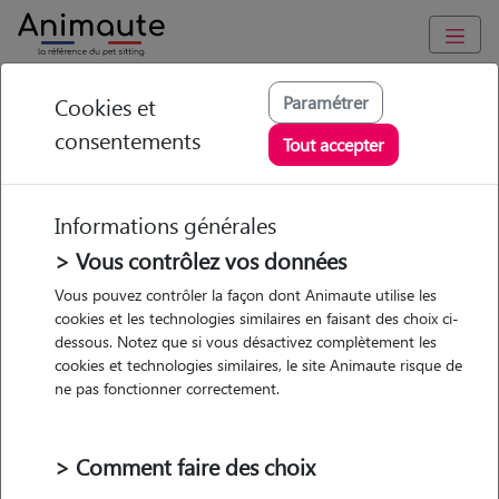
Animaute
/
Hauts-de-France
/
Nord
/
Croix
Paramétrer
Cookies et
consentements
Line - Petsitter à
Tout accepter
CROIX
Informations générales
> Vous contrôlez vos données
• 20 ans
Vous pouvez contrôler la façon dont Animaute utilise les
cookies et les technologies similaires en faisant des choix ci-
dessous. Notez que si vous désactivez complètement les
cookies et technologies similaires, le site Animaute risque de
ne pas fonctionner correctement.
1 animal
Maison
> Comment faire des choix