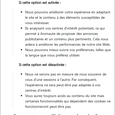
Si cette option est activée :
Non véhiculé
Nous pouvons améliorer votre expérience en adaptant
le site et le contenu à des éléments susceptibles de
Contacter
vous intéresser.
Ils analysent vos centres d'intérêt potentiels, ce qui
L'envoi d'une demande est sans engagement
permet à Animaute de proposer des annonces
publicitaires et un contenu plus pertinents. Cela nous
aidera à améliorer les performances de notre site Web.
Nous pouvons mieux suivre vos préférences, telles que
la langue que vous préférez utiliser.
Motivation
Si cette option est désactivée :
bonjour, je souhaite garder vos animaux leur rendre visite les
Nous ne serons pas en mesure de nous souvenir de
premiers points car j'ai toujours été fan des animaux depuis toute
vous d'une sessions à l'autre. Par conséquent,
petite. j'ai un berger australien à la maison. j'ai eu des lapins des
l'expérience ne sera peut-être pas adaptée à vos
centres d'intérêt.
chats dans mon enfance. donc j'aime passer du temps avec eux.
Vous aurez toujours accès au contenu du site mais
certaines fonctionnalités qui dépendent des cookies ne
fonctionneront peut-être pas.
Expérience