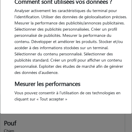
Comment sont utilisées vos données ?
passionnée par les animaux, j'ai de l'expérience grâce à mon berger
Analyser activement les caractéristiques du terminal pour
australien dont je m'occupe quotidiennement (promenades, jeux,
l'identification. Utiliser des données de géolocalisation précises.
soins et alimentation). j'ai également eu un lapin et plusieurs chats, ce
Mesurer la performance des publicités/annonces publicitaires.
qui m'a permis d'apprendre à répondre aux besoins de différentes
Sélectionner des publicités personnalisées. Créer un profil
personnalisé de publicités. Mesurer la performance du
espèces. de plus, j'ai déjà promené à plusieurs reprises les chiens de
contenu. Développer et améliorer les produits. Stocker et/ou
membres de ma famille, ce qui m'a permis de gagner en confiance et
accéder à des informations stockées sur un terminal.
en expérience avec des chiens de tailles et de caractères variés
Sélectionner du contenu personnalisé. Sélectionner des
publicités standard. Créer un profil pour afficher un contenu
personnalisé. Exploiter des études de marché afin de générer
des données d'audience.
Animaux
Mesurer les performances
Vous pouvez consentir à l'utilisation de ces technologies en
cliquant sur « Tout accepter »
Pouf
Chien