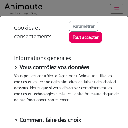
Animaute
/
Hauts-de-France
/
Nord
/
Croix
Paramétrer
Cookies et
consentements
Audrey - Petsitter à
Tout accepter
CROIX
Informations générales
> Vous contrôlez vos données
• 38 ans
Vous pouvez contrôler la façon dont Animaute utilise les
cookies et les technologies similaires en faisant des choix ci-
dessous. Notez que si vous désactivez complètement les
cookies et technologies similaires, le site Animaute risque de
ne pas fonctionner correctement.
3 animaux
Appartement
> Comment faire des choix