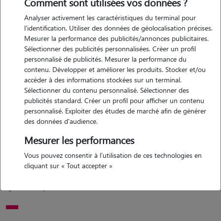
Comment sont utilisées vos données ?
Analyser activement les caractéristiques du terminal pour
Motivation
l'identification. Utiliser des données de géolocalisation précises.
Mesurer la performance des publicités/annonces publicitaires.
bien sûr ! voici une version mixée qui reste naturelle, chaleureuse et
Sélectionner des publicités personnalisées. Créer un profil
personnelle, tout en étant concise : j'aime être entourée d'animaux.
personnalisé de publicités. Mesurer la performance du
Être petsitter me permet de leur offrir de l'attention, de l'affection et
contenu. Développer et améliorer les produits. Stocker et/ou
un cadre rassurant, tout en rendant service aux propriétaires. je les
accéder à des informations stockées sur un terminal.
Sélectionner du contenu personnalisé. Sélectionner des
garde comme s'ils étaient les miens, avec douceur et bienveillance.
publicités standard. Créer un profil pour afficher un contenu
personnalisé. Exploiter des études de marché afin de générer
des données d'audience.
Expérience
Mesurer les performances
passionnée par les lapins, j'en ai depuis plus de 10 ans. j'en ai 2
Vous pouvez consentir à l'utilisation de ces technologies en
actuellement un bélier et un tête de lion. je comprends donc leurs
cliquant sur « Tout accepter »
besoins. j'ai aussi eu un chien pendant 10 ans, câlins, promenades,
jeux... tout pour le bien être de mes animaux