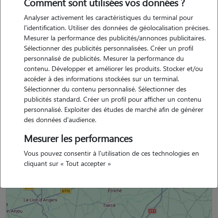
Comment sont utilisées vos données ?
jai deja eu un chat il y a des annees qui est reste avec mon ex
Analyser activement les caractéristiques du terminal pour
compagnon.. je nen reprends pas aujourdhui car sans voiture , ce
l'identification. Utiliser des données de géolocalisation précises.
nest pas ideal . je serai heureuse de caliner et nourrir vos chats. je
Mesurer la performance des publicités/annonces publicitaires.
peux me deplacer dans le secteur de trelaze
Sélectionner des publicités personnalisées. Créer un profil
personnalisé de publicités. Mesurer la performance du
contenu. Développer et améliorer les produits. Stocker et/ou
accéder à des informations stockées sur un terminal.
Sélectionner du contenu personnalisé. Sélectionner des
nathalie est un membre non professionnel.
publicités standard. Créer un profil pour afficher un contenu
personnalisé. Exploiter des études de marché afin de générer
des données d'audience.
Mesurer les performances
Situation géographique
Vous pouvez consentir à l'utilisation de ces technologies en
cliquant sur « Tout accepter »