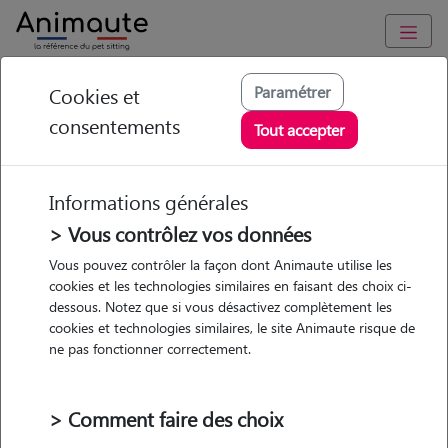
Animaute
/
Pays-de-la-Loire
/
Maine-et-Loire
/
Trélazé
Paramétrer
Cookies et
consentements
Nathalie - Petsitter à
Tout accepter
TRELAZE
Informations générales
> Vous contrôlez vos données
• 48 ans
Vous pouvez contrôler la façon dont Animaute utilise les
cookies et les technologies similaires en faisant des choix ci-
dessous. Notez que si vous désactivez complètement les
cookies et technologies similaires, le site Animaute risque de
ne pas fonctionner correctement.
Pas d'animaux
Appartement
> Comment faire des choix