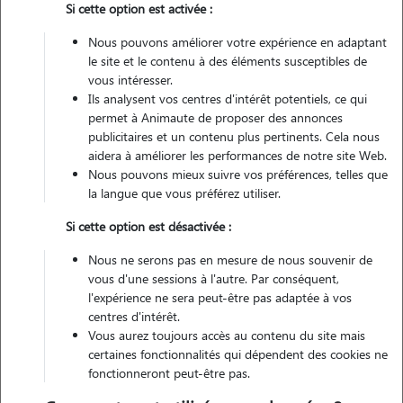
Si cette option est activée :
Non véhiculé
Nous pouvons améliorer votre expérience en adaptant
le site et le contenu à des éléments susceptibles de
Contacter
vous intéresser.
Ils analysent vos centres d'intérêt potentiels, ce qui
L'envoi d'une demande est sans engagement
permet à Animaute de proposer des annonces
publicitaires et un contenu plus pertinents. Cela nous
aidera à améliorer les performances de notre site Web.
Nous pouvons mieux suivre vos préférences, telles que
la langue que vous préférez utiliser.
Motivation
Si cette option est désactivée :
jaime rendre service et je serai heureuse de nourrir ,caliner des chats
Nous ne serons pas en mesure de nous souvenir de
pendant votre abscence. nourrir des petits animaux me fera aussi
vous d'une sessions à l'autre. Par conséquent,
plaisir. ca me manque dentendre ronronner un chat et de leur faire
l'expérience ne sera peut-être pas adaptée à vos
centres d'intérêt.
des caresses
Vous aurez toujours accès au contenu du site mais
certaines fonctionnalités qui dépendent des cookies ne
fonctionneront peut-être pas.
Expérience