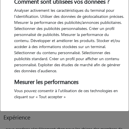
Comment sont utilisées vos données ?
Analyser activement les caractéristiques du terminal pour
l'identification. Utiliser des données de géolocalisation précises.
Mesurer la performance des publicités/annonces publicitaires.
Sélectionner des publicités personnalisées. Créer un profil
personnalisé de publicités. Mesurer la performance du
contenu. Développer et améliorer les produits. Stocker et/ou
Motivation
accéder à des informations stockées sur un terminal.
Sélectionner du contenu personnalisé. Sélectionner des
publicités standard. Créer un profil pour afficher un contenu
nos enfants de 8 et 12 ans adorent les animaux cependant nous n'en
personnalisé. Exploiter des études de marché afin de générer
n'avons pas à la maison par choix. le système de garde d'animaux est
des données d'audience.
donc un superbe compromis pour nous, nous occuper d'animaux
Mesurer les performances
occasionnellement et rendre heureux nos enfants tout en
avantageant les propriétaires. nous sommes présents en journée à la
Vous pouvez consentir à l'utilisation de ces technologies en
maison en semaine et week-ends lors de la garde d'animaux.
cliquant sur « Tout accepter »
Expérience
nous gardons régulièrement chez nous les chiens des membres de