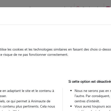
Comment ça marche ?
Recherche
te
/
Normandie
/
Seine-Maritime
/
Rouen
ise les cookies et les technologies similaires en faisant des choix ci-des
ela
ute risque de ne pas fonctionner correctement.
 sitter à ROUEN 76000
 ans
Si cette option est désactivé
arde
 le Pet Sitter
 en adaptant le site et le contenu à
Nous ne serons pas en 
sser.
l'autre. Par conséquent,
tiels, ce qui permet à Animaute de
centres d'intérêt.
n contenu plus pertinents. Cela nous
Vous aurez toujours accè