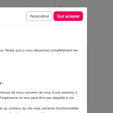
Favoris
Devenir pet sitter
Connexion
Paramétrer
Tout accepter
sous. Notez que si vous désactivez complètement les
Contacter
e :
L'envoi d'une demande est sans
engagement
mesure de nous souvenir de vous d'une sessions à
 l'expérience ne sera peut-être pas adaptée à vos
s au contenu du site mais certaines fonctionnalités