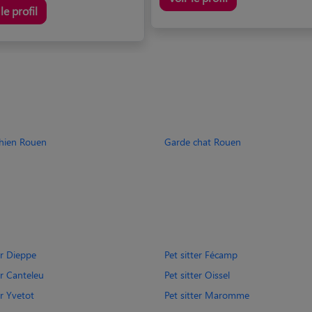
le profil
hien Rouen
Garde chat Rouen
er Dieppe
Pet sitter Fécamp
er Canteleu
Pet sitter Oissel
er Yvetot
Pet sitter Maromme