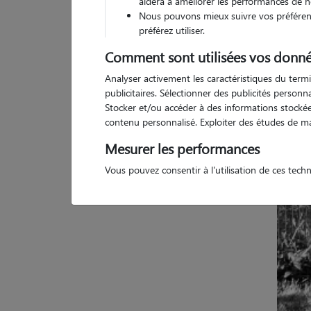
aidera à améliorer les performances de n
Nous pouvons mieux suivre vos préférenc
préférez utiliser.
Comment sont utilisées vos donné
Pas d
Analyser activement les caractéristiques du termi
publicitaires. Sélectionner des publicités person
Stocker et/ou accéder à des informations stockées
contenu personnalisé. Exploiter des études de m
Mesurer les performances
Vous pouvez consentir à l'utilisation de ces tech