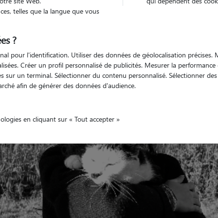
otre site Web.
qui dépendent des cooki
es, telles que la langue que vous
es ?
Non véhiculé
'animaux
Appartement
nal pour l'identification. Utiliser des données de géolocalisation précises
nalisées. Créer un profil personnalisé de publicités. Mesurer la performanc
 sur un terminal. Sélectionner du contenu personnalisé. Sélectionner des p
arché afin de générer des données d'audience.
nologies en cliquant sur « Tout accepter »