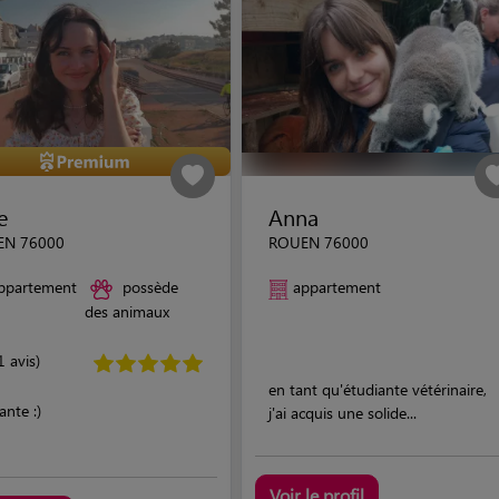
e
Anna
EN 76000
ROUEN 76000
ppartement
possède
appartement
des animaux
1 avis)
en tant qu'étudiante vétérinaire,
ante :)
j'ai acquis une solide...
Voir le profil