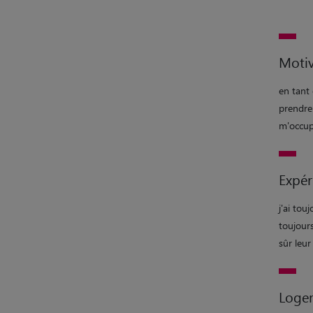
Motiv
en tant
prendre
m'occup
Expér
j'ai tou
toujour
sûr leur 
Loge