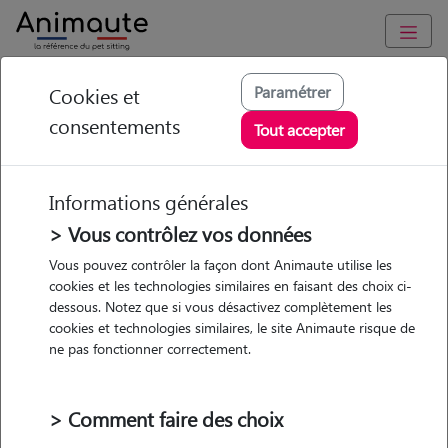
Animaute
/
Ile-de-France
/
Yvelines
/
Versailles
Paramétrer
Cookies et
consentements
Virginie - Petsitter à
Tout accepter
VERSAILLES
Informations générales
> Vous contrôlez vos données
Vous pouvez contrôler la façon dont Animaute utilise les
5
/5
(
7 avis
)
cookies et les technologies similaires en faisant des choix ci-
dessous. Notez que si vous désactivez complètement les
• 39 ans
cookies et technologies similaires, le site Animaute risque de
Garde
ne pas fonctionner correctement.
chez le Pet Sitter
> Comment faire des choix