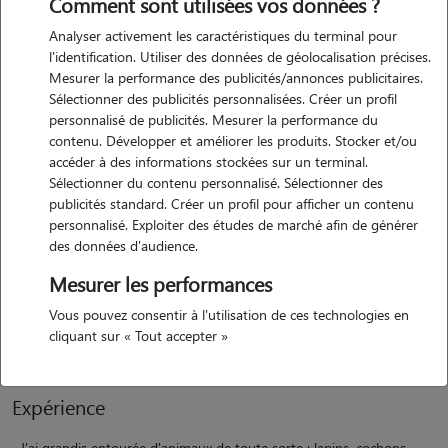
Comment sont utilisées vos données ?
Analyser activement les caractéristiques du terminal pour
l'identification. Utiliser des données de géolocalisation précises.
Mesurer la performance des publicités/annonces publicitaires.
Sélectionner des publicités personnalisées. Créer un profil
personnalisé de publicités. Mesurer la performance du
contenu. Développer et améliorer les produits. Stocker et/ou
Motivation
accéder à des informations stockées sur un terminal.
Sélectionner du contenu personnalisé. Sélectionner des
publicités standard. Créer un profil pour afficher un contenu
Leur compagnie me manque terriblement !Je réside loin de la
personnalisé. Exploiter des études de marché afin de générer
campagne depuis quelques années maintenant et considère ma vie
des données d'audience.
en appartement incompatible avec la liberté que j'estime devoir
Mesurer les performances
apporter a mes compagnons a long terme.C'est pourquoi je n'en ai
pas adopté de nouveaux. Cependant j'adorais m'occuper des vôtres
Vous pouvez consentir à l'utilisation de ces technologies en
directs quelques semaines ou week-end
cliquant sur « Tout accepter »
Expérience
J'ai grandis entourée d'animaux de toute sorte : lapins, cochons