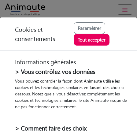
Paramétrer
Cookies et
Trouvez votre gardien idéal !
consentements
Tout accepter
Informations générales
Garde
Garde
Promenades
Promenades
chez le Pet Sitter
chez le Pet Sitter
> Vous contrôlez vos données
Visites
Visites
Vous pouvez contrôler la façon dont Animaute utilise les
cookies et les technologies similaires en faisant des choix ci-
dessous. Notez que si vous désactivez complètement les
cookies et technologies similaires, le site Animaute risque de
ne pas fonctionner correctement.
Pour quel animal ?
> Comment faire des choix