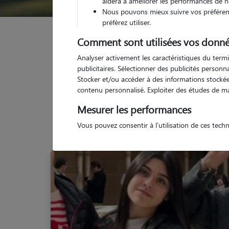
aidera à améliorer les performances de n
Nous pouvons mieux suivre vos préférenc
préférez utiliser.
Garde animaux
France
Occitanie
Hérault
Comment sont utilisées vos donné
Analyser activement les caractéristiques du termi
publicitaires. Sélectionner des publicités person
Stocker et/ou accéder à des informations stockées
contenu personnalisé. Exploiter des études de m
Mesurer les performances
Vous pouvez consentir à l'utilisation de ces tech