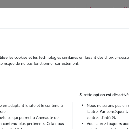
Comment ça marche ?
Recherche
ien idéal !
rifiés
Garde
Garde
chez le Pet Sitter
chez le Pet Sitter
ise les cookies et les technologies similaires en faisant des choix ci-des
ute risque de ne pas fonctionner correctement.
Si cette option est désactivé
Pou
 en adaptant le site et le contenu à
Nous ne serons pas en 
sser.
l'autre. Par conséquent,
tiels, ce qui permet à Animaute de
centres d'intérêt.
Trouv
n contenu plus pertinents. Cela nous
Vous aurez toujours accè