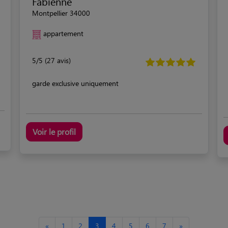
Fabienne
Montpellier 34000
appartement
5/5 (27 avis)
garde exclusive uniquement
Voir le profil
«
1
2
3
4
5
6
7
»