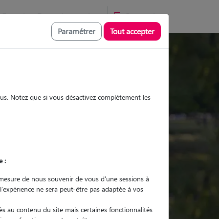
Favoris
Devenir pet sitter
Connexion
Paramétrer
Tout accepter
Promenades
Promenades
Visites
Visites
sous. Notez que si vous désactivez complètement les
e :
r quel animal ?
mesure de nous souvenir de vous d'une sessions à
 l'expérience ne sera peut-être pas adaptée à vos
er mon Pet Sitter
s au contenu du site mais certaines fonctionnalités