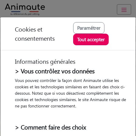
Paramétrer
Cookies et
Trouvez votre gardien idéal !
consentements
Tout accepter
Informations générales
Garde
Garde
Promenades
Promenades
chez le Pet Sitter
chez le Pet Sitter
> Vous contrôlez vos données
Visites
Visites
Vous pouvez contrôler la façon dont Animaute utilise les
cookies et les technologies similaires en faisant des choix ci-
dessous. Notez que si vous désactivez complètement les
cookies et technologies similaires, le site Animaute risque de
ne pas fonctionner correctement.
Pour quel animal ?
> Comment faire des choix