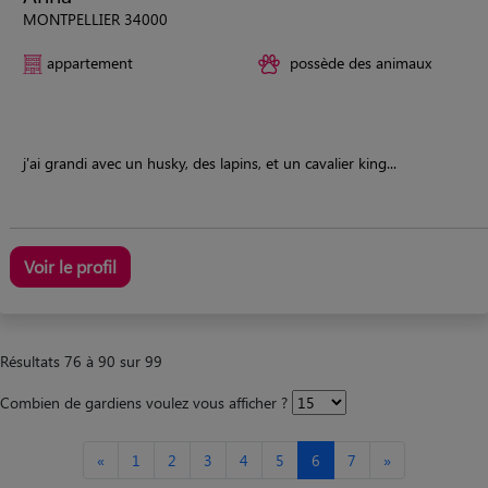
MONTPELLIER 34000
appartement
possède des animaux
j'ai grandi avec un husky, des lapins, et un cavalier king...
Voir le profil
Résultats 76 à 90 sur 99
Combien de gardiens voulez vous afficher ?
«
1
2
3
4
5
6
7
»