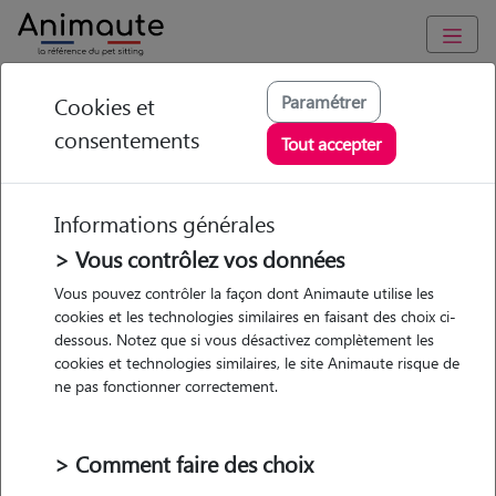
Animaute
/
Pays-de-la-Loire
/
Loire-Atlantique
/
Nantes
Paramétrer
Cookies et
consentements
Estelle - Petsitter à
Tout accepter
Nantes
Informations générales
> Vous contrôlez vos données
Vous pouvez contrôler la façon dont Animaute utilise les
5
/5
(
10 avis
)
cookies et les technologies similaires en faisant des choix ci-
dessous. Notez que si vous désactivez complètement les
• 31 ans
cookies et technologies similaires, le site Animaute risque de
Garde
ne pas fonctionner correctement.
chez le Pet Sitter
> Comment faire des choix