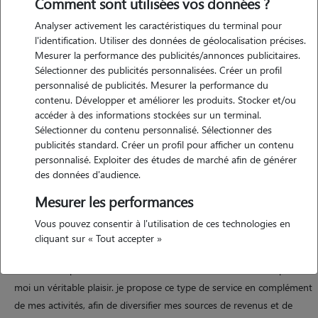
Comment sont utilisées vos données ?
Analyser activement les caractéristiques du terminal pour
l'identification. Utiliser des données de géolocalisation précises.
Mesurer la performance des publicités/annonces publicitaires.
Sélectionner des publicités personnalisées. Créer un profil
personnalisé de publicités. Mesurer la performance du
contenu. Développer et améliorer les produits. Stocker et/ou
Motivation
accéder à des informations stockées sur un terminal.
Sélectionner du contenu personnalisé. Sélectionner des
publicités standard. Créer un profil pour afficher un contenu
bonjour, je propose mes services de garde pour tout type d'animaux :
personnalisé. Exploiter des études de marché afin de générer
chiens, chats, rongeurs, oiseaux, reptiles, etc. que ce soit pour une
des données d'audience.
garde ponctuelle ou à long terme, je m'adapte à vos besoins et
Mesurer les performances
assure un suivi régulier. ma motivation principale est de pouvoir offrir
à vos animaux un environnement sécurisé et chaleureux lorsque vous
Vous pouvez consentir à l'utilisation de ces technologies en
devez vous absenter. le bien-être des animaux est ma priorité et je
cliquant sur « Tout accepter »
trouve énormément de plaisir à m'en occuper, les choyer et veiller à
leur confort. prendre soin d'eux, leur offrir de l'affection, c'est pour
moi un véritable plaisir. je propose ce type de service en complément
de mes activités, afin de diversifier mes sources de revenus et de