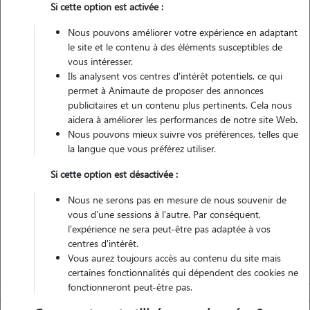
Si cette option est activée :
1 animal
Appartement
Nous pouvons améliorer votre expérience en adaptant
le site et le contenu à des éléments susceptibles de
vous intéresser.
Non véhiculé
Ils analysent vos centres d'intérêt potentiels, ce qui
permet à Animaute de proposer des annonces
29
Gardes réalisées
publicitaires et un contenu plus pertinents. Cela nous
aidera à améliorer les performances de notre site Web.
Nous pouvons mieux suivre vos préférences, telles que
Contacter
la langue que vous préférez utiliser.
L'envoi d'une demande est sans engagement
Si cette option est désactivée :
Nous ne serons pas en mesure de nous souvenir de
vous d'une sessions à l'autre. Par conséquent,
l'expérience ne sera peut-être pas adaptée à vos
centres d'intérêt.
Vous aurez toujours accès au contenu du site mais
certaines fonctionnalités qui dépendent des cookies ne
fonctionneront peut-être pas.