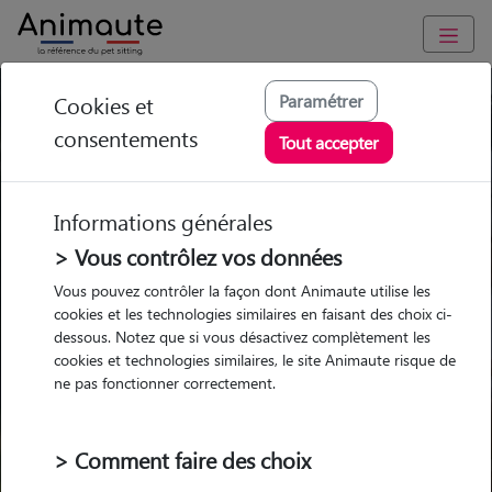
Paramétrer
Cookies et
Trouvez votre gardien idéal !
consentements
Tout accepter
Informations générales
Garde
Garde
Promenades
Promenades
chez le Pet Sitter
chez le Pet Sitter
> Vous contrôlez vos données
Visites
Visites
Vous pouvez contrôler la façon dont Animaute utilise les
cookies et les technologies similaires en faisant des choix ci-
dessous. Notez que si vous désactivez complètement les
cookies et technologies similaires, le site Animaute risque de
ne pas fonctionner correctement.
Pour quel animal ?
> Comment faire des choix