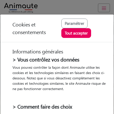
Paramétrer
Cookies et
Trouvez votre gardien idéal !
consentements
Tout accepter
Informations générales
Garde
Garde
Promenades
Promenades
chez le Pet Sitter
chez le Pet Sitter
> Vous contrôlez vos données
Visites
Visites
Vous pouvez contrôler la façon dont Animaute utilise les
cookies et les technologies similaires en faisant des choix ci-
dessous. Notez que si vous désactivez complètement les
cookies et technologies similaires, le site Animaute risque de
ne pas fonctionner correctement.
Pour quel animal ?
> Comment faire des choix