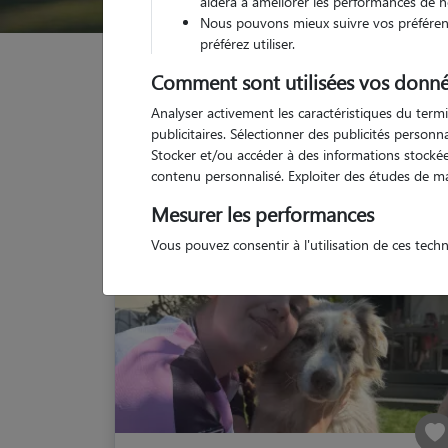
aidera à améliorer les performances de n
Nous pouvons mieux suivre vos préférenc
préférez utiliser.
Garde animaux
France
Grand-Est
Marne
Comment sont utilisées vos donné
Analyser activement les caractéristiques du termi
publicitaires. Sélectionner des publicités person
Stocker et/ou accéder à des informations stockées
contenu personnalisé. Exploiter des études de m
Mesurer les performances
Vous pouvez consentir à l'utilisation de ces tech