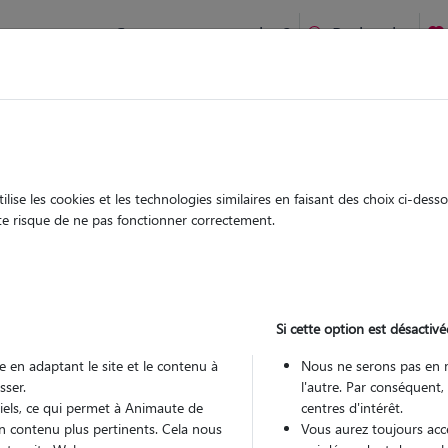
Comment ça marche ?
Recherche
ien idéal !
rifiés
Garde
Garde
chez le Pet Sitter
chez le Pet Sitter
ise les cookies et les technologies similaires en faisant des choix ci-des
ute risque de ne pas fonctionner correctement.
Si cette option est désactivé
Pou
 en adaptant le site et le contenu à
Nous ne serons pas en 
sser.
l'autre. Par conséquent,
tiels, ce qui permet à Animaute de
centres d'intérêt.
Trouv
n contenu plus pertinents. Cela nous
Vous aurez toujours accè