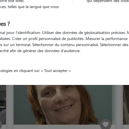
otre site Web.
qui dépendent des cooki
es, telles que la langue que vous
Épernay
es ?
nal pour l'identification. Utiliser des données de géolocalisation précises
nalisées. Créer un profil personnalisé de publicités. Mesurer la performanc
 sur un terminal. Sélectionner du contenu personnalisé. Sélectionner des p
Nos dog sitters à Éperna
arché afin de générer des données d'audience.
nologies en cliquant sur « Tout accepter »