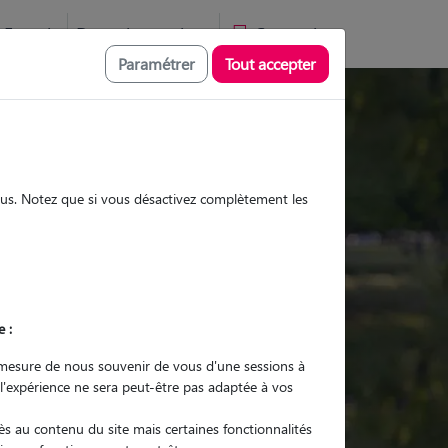
Favoris
Devenir pet sitter
Connexion
Paramétrer
Tout accepter
Promenades
Promenades
Visites
Visites
sous. Notez que si vous désactivez complètement les
e :
r quel animal ?
mesure de nous souvenir de vous d'une sessions à
 l'expérience ne sera peut-être pas adaptée à vos
er mon Pet Sitter
s au contenu du site mais certaines fonctionnalités