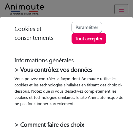
Paramétrer
Cookies et
Trouvez votre gardien idéal !
consentements
Tout accepter
Informations générales
Garde
Garde
Promenades
Promenades
chez le Pet Sitter
chez le Pet Sitter
> Vous contrôlez vos données
Visites
Visites
Vous pouvez contrôler la façon dont Animaute utilise les
cookies et les technologies similaires en faisant des choix ci-
dessous. Notez que si vous désactivez complètement les
cookies et technologies similaires, le site Animaute risque de
ne pas fonctionner correctement.
Pour quel animal ?
> Comment faire des choix